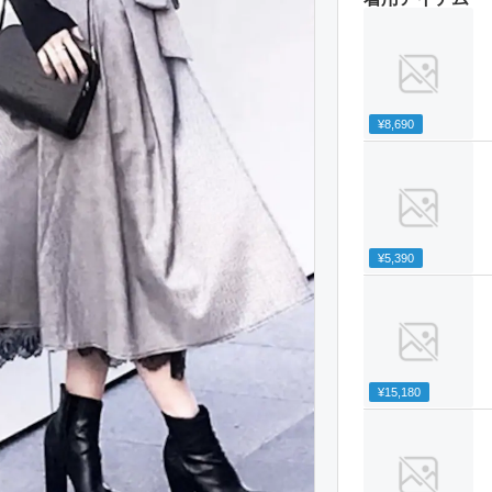
¥8,690
¥5,390
¥15,180