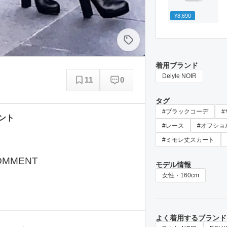
¥8,690
着用ブランド
Delyle NOIR
11
0
タグ
#ブラックコーデ
ント
#レース
#オフショ
#ミモレ丈スカート
OMMENT
モデル情報
女性・160cm
よく着用するブランド