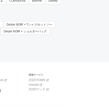
LE
CONVERSE
BARAK
Disney
ト
Delyle NOIR × Tシャツ/カットソー
Delyle NOIR × ショルダーバッグ
関連サービス
oid
ZOZOTOWN
niaulab
ZOZOマッチ