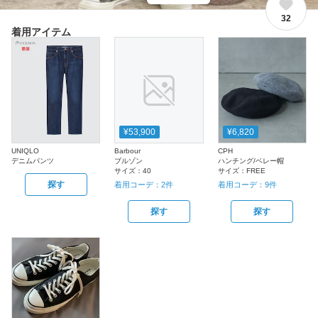
32
着用アイテム
¥53,900
¥6,820
UNIQLO
Barbour
CPH
デニムパンツ
ブルゾン
ハンチング/ベレー帽
サイズ：
40
サイズ：
FREE
探す
着用コーデ：
2
件
着用コーデ：
9
件
探す
探す