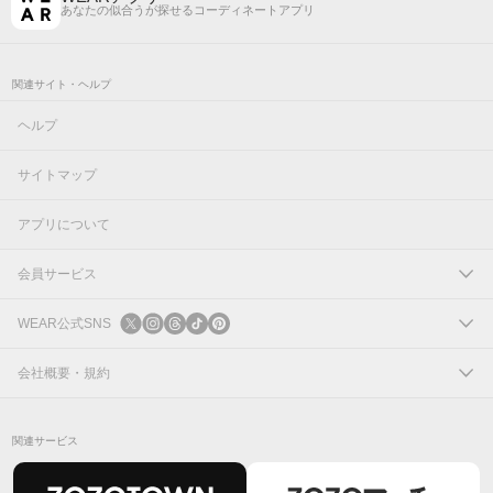
あなたの似合うが探せるコーディネートアプリ
関連サイト・ヘルプ
ヘルプ
サイトマップ
アプリについて
会員サービス
ログイン
WEAR公式SNS
新規会員登録
X
会社概要・規約
Instagram
コーポレートサイト
関連サービス
Threads
会社概要