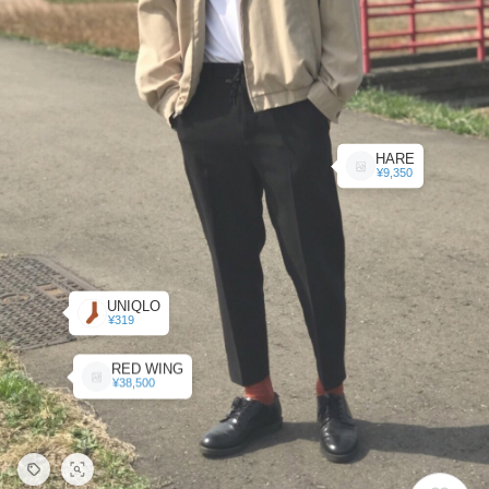
HARE
¥9,350
UNIQLO
¥319
RED WING
¥38,500