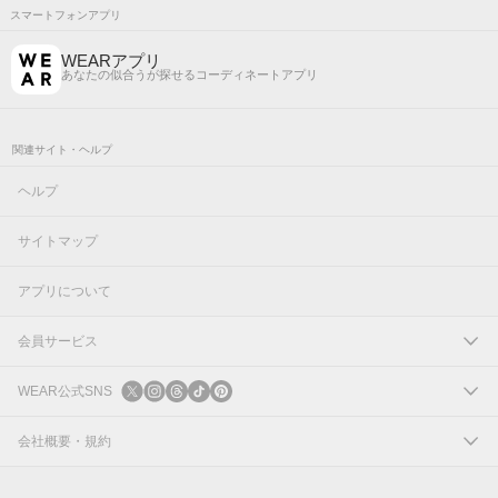
スマートフォンアプリ
WEARアプリ
あなたの似合うが探せるコーディネートアプリ
関連サイト・ヘルプ
ヘルプ
サイトマップ
アプリについて
会員サービス
ログイン
WEAR公式SNS
新規会員登録
X
会社概要・規約
Instagram
コーポレートサイト