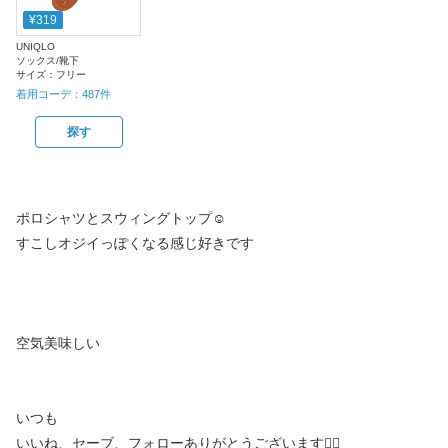
¥319
UNIQLO
ソックス/靴下
サイズ：
フリー
着用コーデ：
487
件
探す
ポロシャツとスウィングトップ☺️
すこしオジイっぽくなる感じ好きです
空気美味しい
いつも
いいね、セーブ、フォローありがとうございます🙇‍♂️