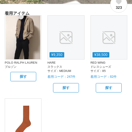
323
着用アイテム
¥9,350
¥38,500
POLO RALPH LAUREN
HARE
RED WING
ブルゾン
スラックス
ドレスシューズ
サイズ：
MEDIUM
サイズ：
85
探す
着用コーデ：
247
件
着用コーデ：
82
件
探す
探す