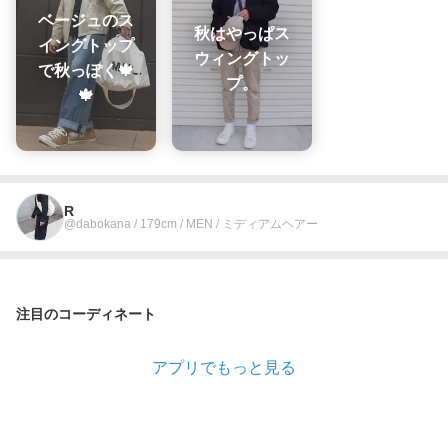
ベージュのス
秋はやっぱス
イングトップ
ウィングトッ
で秋っぽく🍁
プ。
🍁
R
@dabokana / 179cm / MEN / ミディアムヘアー
注目のコーディネート
アプリでもっと見る