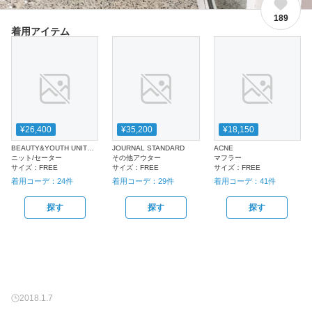
189
着用アイテム
¥26,400
¥35,200
¥18,150
BEAUTY&YOUTH UNITED ARROWS
JOURNAL STANDARD
ACNE
ニット/セーター
その他アウター
マフラー
サイズ：
FREE
サイズ：
FREE
サイズ：
FREE
着用コーデ：
24
件
着用コーデ：
29
件
着用コーデ：
41
件
探す
探す
探す
2018.1.7