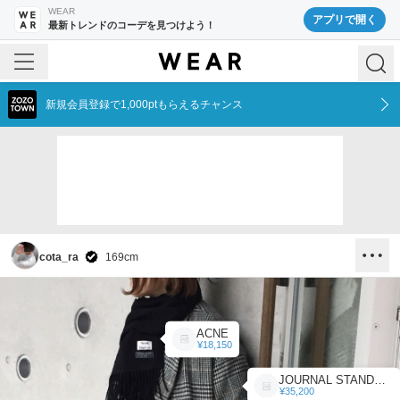
WEAR
アプリで開く
最新トレンドのコーデを見つけよう！
新規会員登録で1,000ptもらえるチャンス
cota_ra
169
cm
ACNE
¥18,150
JOURNAL STANDARD
¥35,200