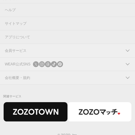
ヘルプ
サイトマップ
アプリについて
会員サービス
ログイン
WEAR公式SNS
新規会員登録
X
会社概要・規約
Instagram
コーポレートサイト
関連サービス
Threads
会社概要
TikTok
IR情報
Pinterest
利用規約