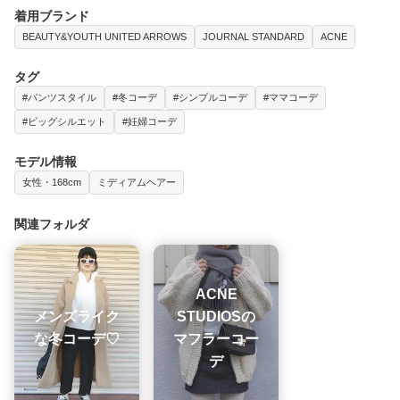
着用ブランド
BEAUTY&YOUTH UNITED ARROWS
JOURNAL STANDARD
ACNE
タグ
#パンツスタイル
#冬コーデ
#シンプルコーデ
#ママコーデ
#ビッグシルエット
#妊婦コーデ
モデル情報
女性・168cm
ミディアムヘアー
関連フォルダ
ACNE
メンズライク
STUDIOSの
な冬コーデ♡
マフラーコー
デ