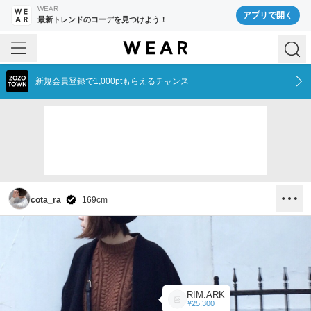
WEAR
アプリで開く
最新トレンドのコーデを見つけよう！
新規会員登録で1,000ptもらえるチャンス
cota_ra
169
cm
RIM.ARK
¥25,300