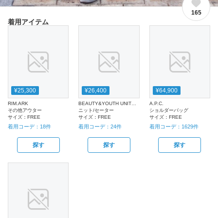
165
着用アイテム
¥25,300
¥26,400
¥64,900
RIM.ARK
BEAUTY&YOUTH UNITED ARROWS
A.P.C.
その他アウター
ニット/セーター
ショルダーバッグ
サイズ：
FREE
サイズ：
FREE
サイズ：
FREE
着用コーデ：
18
件
着用コーデ：
24
件
着用コーデ：
1629
件
探す
探す
探す