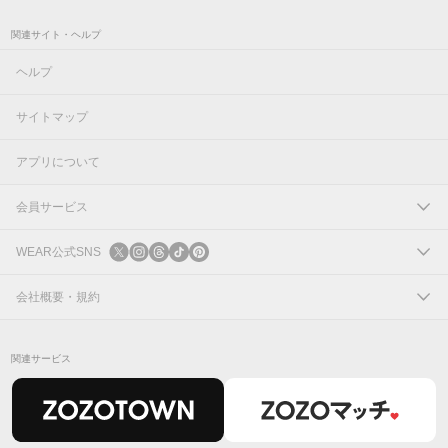
関連サイト・ヘルプ
ヘルプ
サイトマップ
アプリについて
会員サービス
ログイン
WEAR公式SNS
新規会員登録
X
会社概要・規約
Instagram
コーポレートサイト
関連サービス
Threads
会社概要
TikTok
IR情報