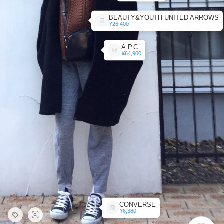
BEAUTY&YOUTH UNITED ARROWS
¥26,400
A.P.C.
¥64,900
CONVERSE
¥6,380