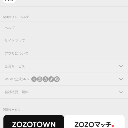
関連サイト・ヘルプ
ヘルプ
サイトマップ
アプリについて
会員サービス
ログイン
WEAR公式SNS
新規会員登録
X
会社概要・規約
Instagram
コーポレートサイト
関連サービス
Threads
会社概要