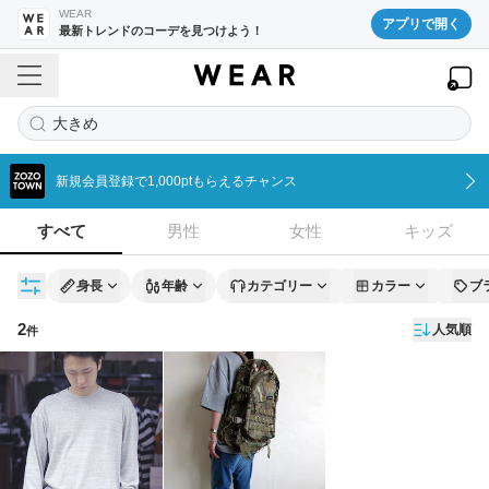
WEAR
アプリで開く
最新トレンドのコーデを見つけよう！
大きめ
新規会員登録で1,000ptもらえるチャンス
すべて
男性
女性
キッズ
身長
年齢
カテゴリー
カラー
ブ
2
人気順
件
コーディネート一覧