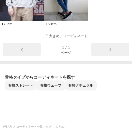
173
cm
160
cm
「 大きめ」コーディネート
1
/
1
ページ
骨格タイプからコーディネートを探す
骨格
ストレート
骨格
ウェーブ
骨格
ナチュラル
WEAR
コーディネート一覧（タグ： 大きめ）