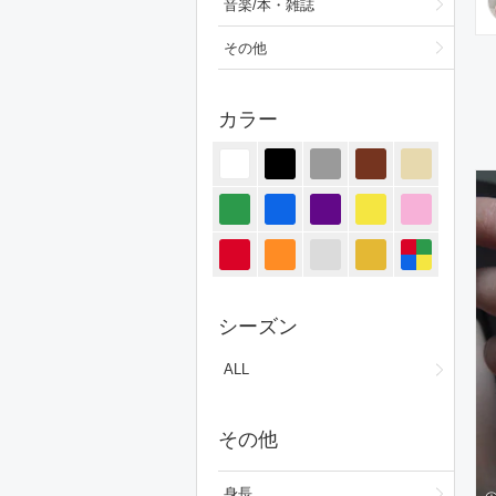
音楽/本・雑誌
その他
カラー
シーズン
ALL
その他
身長