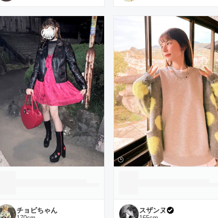
チョビちゃん
スザンヌ
170
cm
165
cm