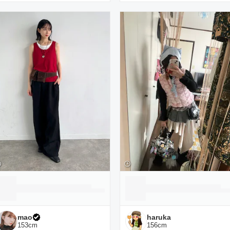
mao
haruka
153
cm
156
cm