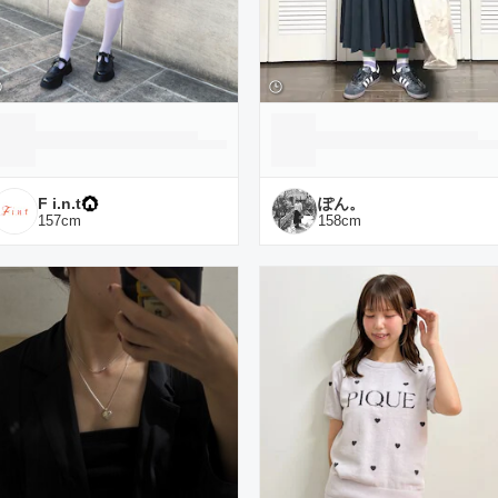
F i.n.t
ぽん。
157
cm
158
cm