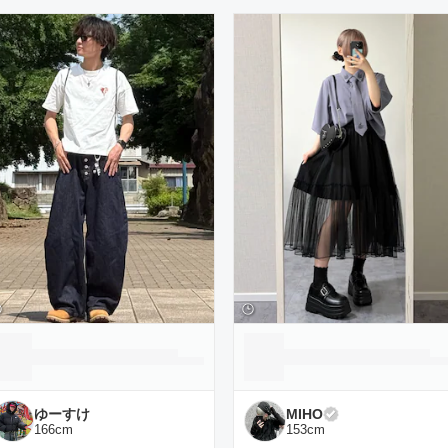
ーディネート一覧
ゆーすけ
MIHO
166
cm
153
cm