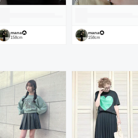
mana
mana
158
cm
158
cm