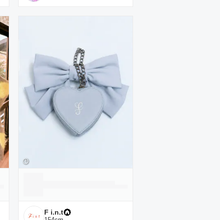
F i.n.t
154
cm