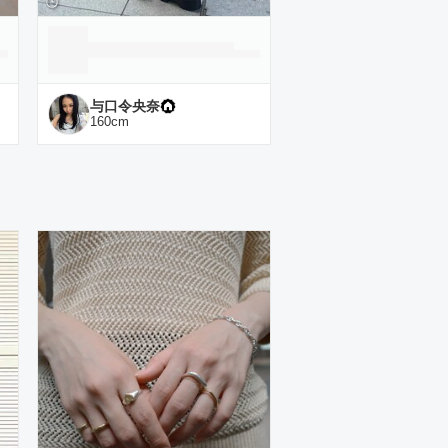
与口令央奈
160
cm