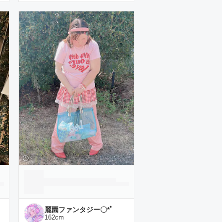
麗園ファンタジー〇*ﾟ
162
cm