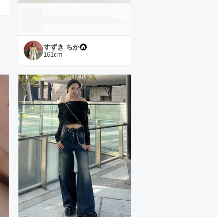
すずき ちか
161
cm