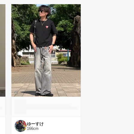
ゆーすけ
166
cm