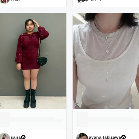
sana
ayana takizawa