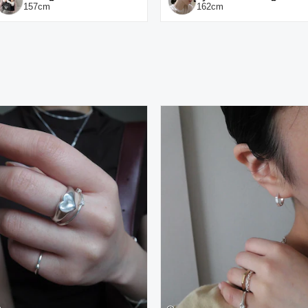
157
cm
162
cm