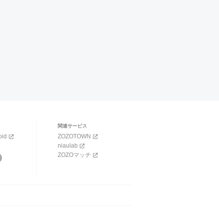
関連サービス
oid
ZOZOTOWN
niaulab
ZOZOマッチ