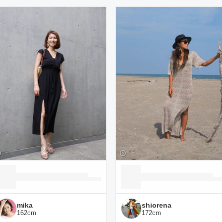
ーディネート一覧
mika
shiorena
162
cm
172
cm