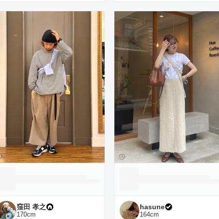
窪田 孝之
hasune
170
cm
164
cm