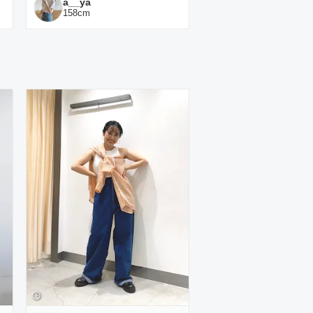
a__ya
158
cm