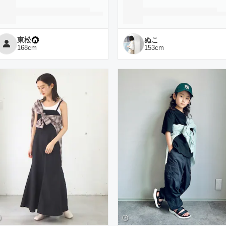
東松
ぬこ
168
cm
153
cm