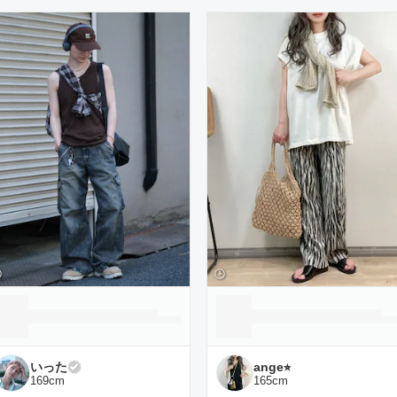
ーディネート一覧
いった
ange⭐︎
169
cm
165
cm