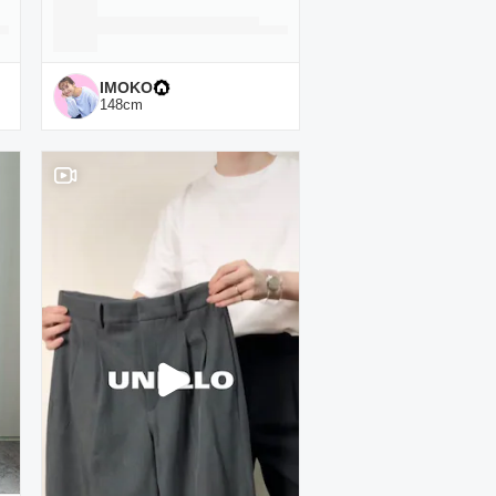
IMOKO
148
cm