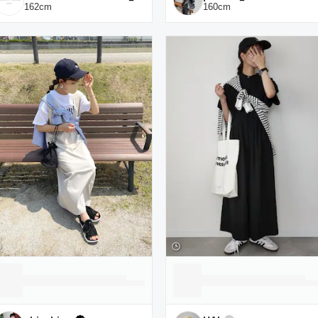
162
cm
160
cm