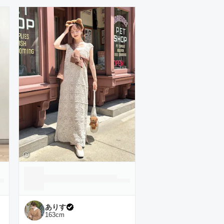
ありす
163
cm