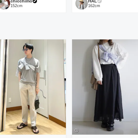
chicchimo
HAL
152
cm
162
cm