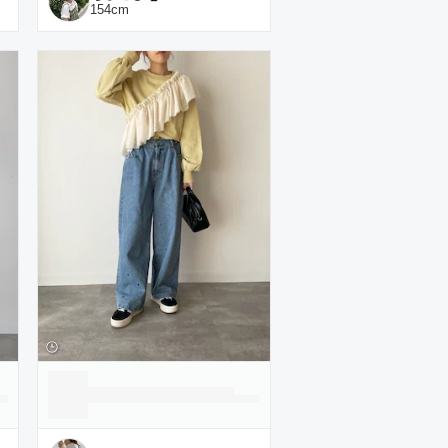
154
cm