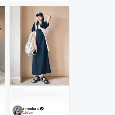
tomoka︎︎︎︎︎☺︎
157
cm