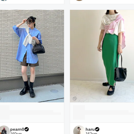
pearn0
haru
160
cm
162
cm