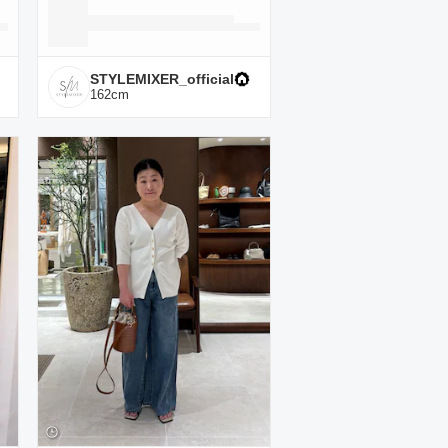
STYLEMIXER_official
162
cm