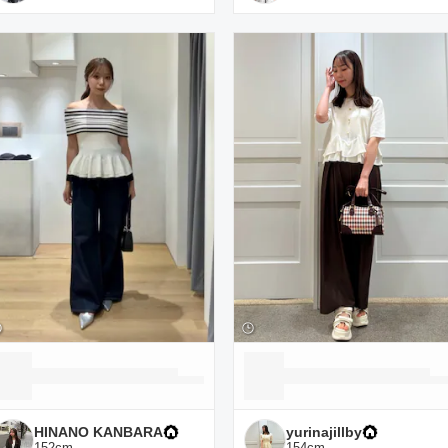
HINANO KANBARA
yurinajillby
152
cm
154
cm