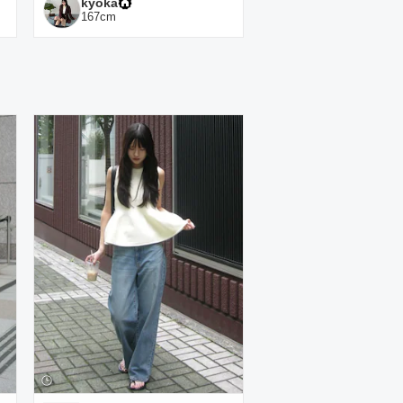
kyoka
167
cm