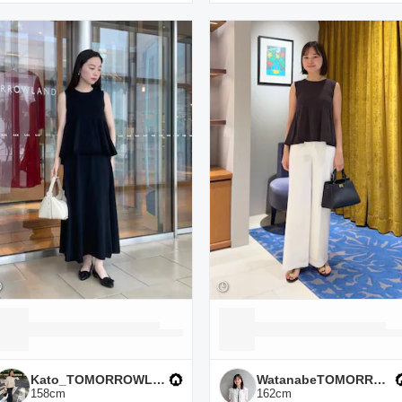
Kato_TOMORROWLAND
WatanabeTOMORROWLAND
158
cm
162
cm