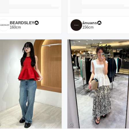
BEARDSLEY
ánuans
160
cm
156
cm