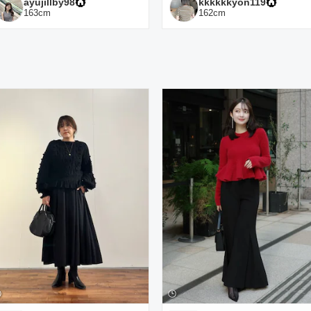
ayujillby98
kkkkkkyon119
163
cm
162
cm