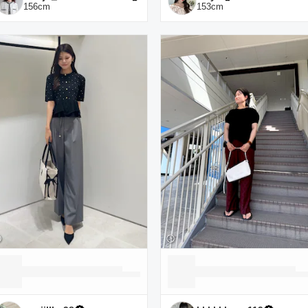
156
cm
153
cm