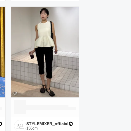
STYLEMIXER_official
156
cm