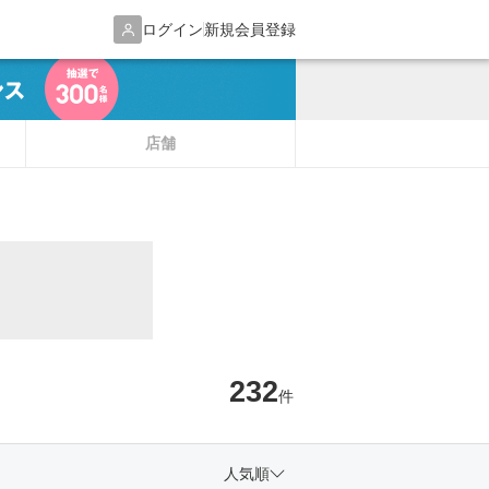
ログイン
新規会員登録
店舗
232
件
人気順