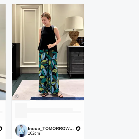
Inoue_TOMORROWLAND
162
cm