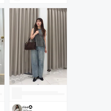
rise
160
cm