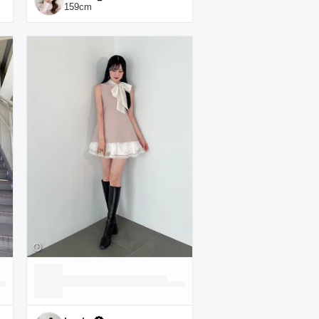
159
cm