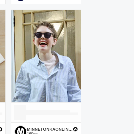
MINNETONKAONLINESHOP
160
cm