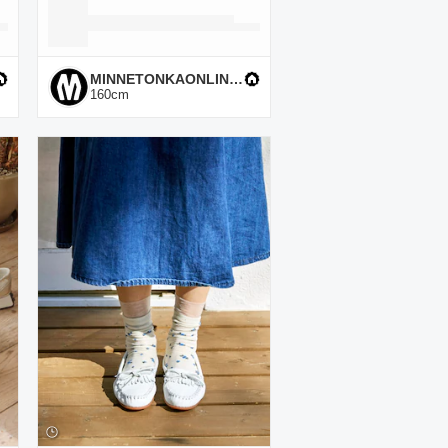
MINNETONKAONLINESHOP
160
cm