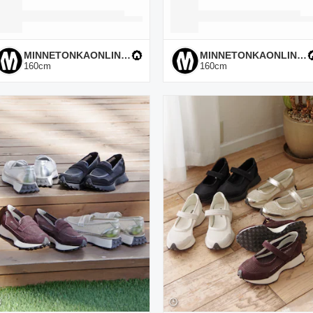
MINNETONKAONLINESHOP
MINNETONKAONLINESHOP
160
cm
160
cm