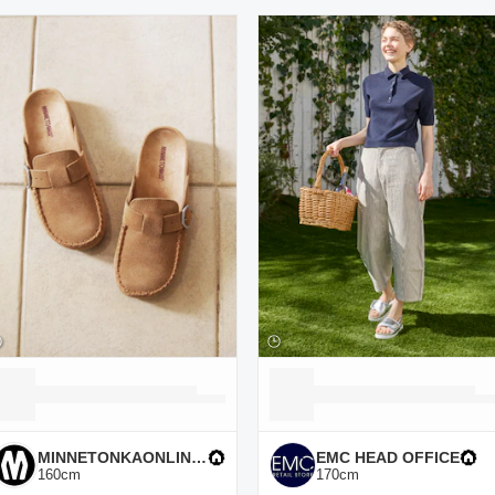
ーディネート一覧
MINNETONKAONLINESHOP
EMC HEAD OFFICE
160
cm
170
cm