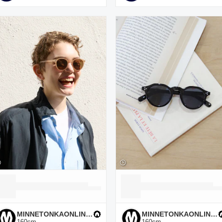
MINNETONKAONLINESHOP
MINNETONKAONLINESHOP
160
cm
160
cm