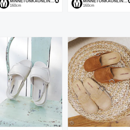
MINNETONKAONLINESHOP
MINNETONKAONLINESHOP
160
cm
160
cm