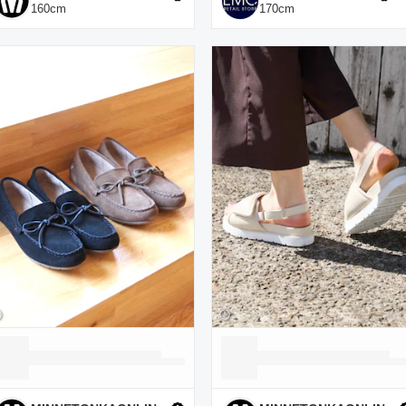
160
cm
170
cm