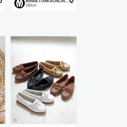
MINNETONKAONLINESHOP
160
cm