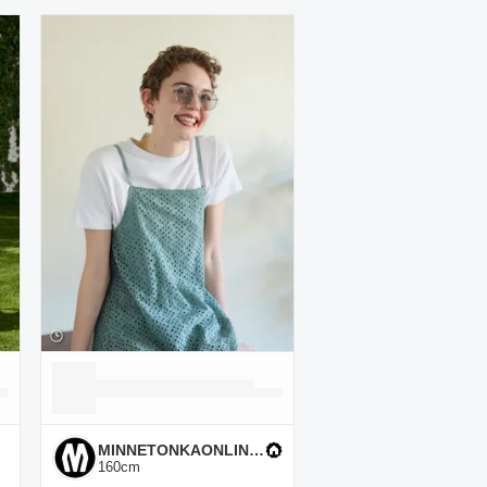
MINNETONKAONLINESHOP
160
cm