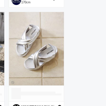
170
cm