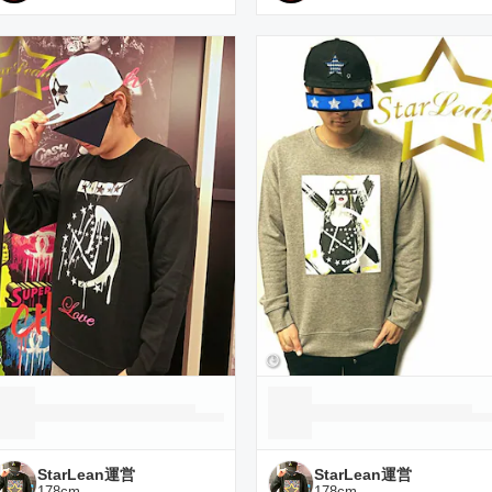
StarLean運営
StarLean運営
178
cm
178
cm