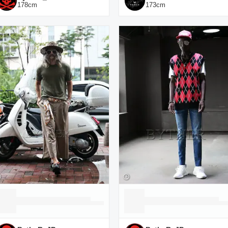
178
cm
173
cm