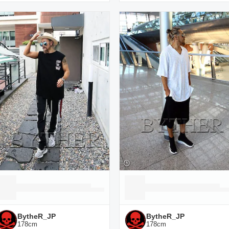
BytheR_JP
BytheR_JP
178
cm
178
cm