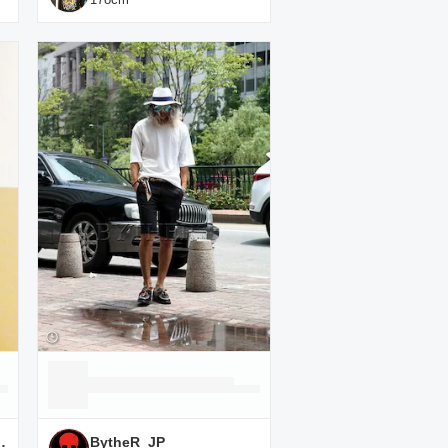
 MEN'S STAFF
BytheR_JP