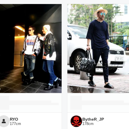
ーディネート一覧
RYO
BytheR_JP
177
cm
178
cm