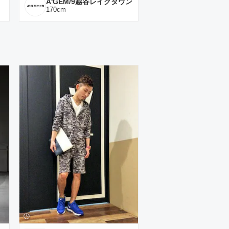
A'GEM/9越谷レイクタウン
170
cm