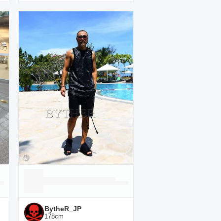
BytheR_JP
178
cm