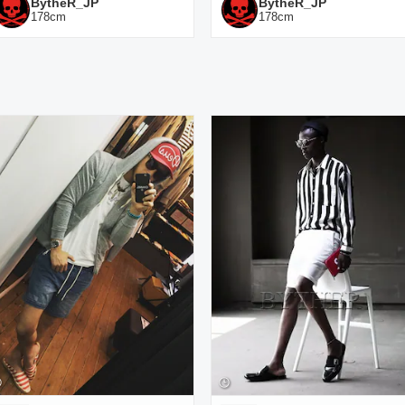
BytheR_JP
BytheR_JP
178
cm
178
cm