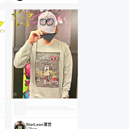
StarLean運営
178
cm