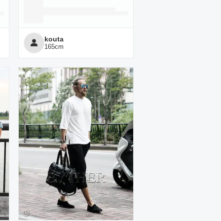
kouta
165
cm