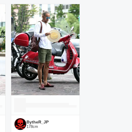
BytheR_JP
178
cm