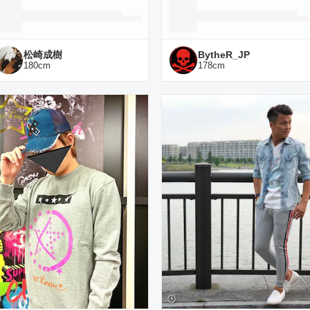
松崎成樹
BytheR_JP
180
cm
178
cm