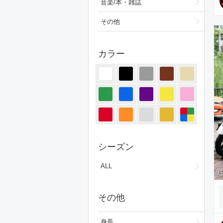
音楽/本・雑誌
その他
カラー
シーズン
ALL
その他
身長