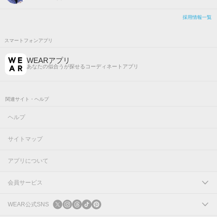
採用情報一覧
スマートフォンアプリ
WEARアプリ
あなたの似合うが探せるコーディネートアプリ
関連サイト・ヘルプ
ヘルプ
サイトマップ
アプリについて
会員サービス
ログイン
WEAR公式SNS