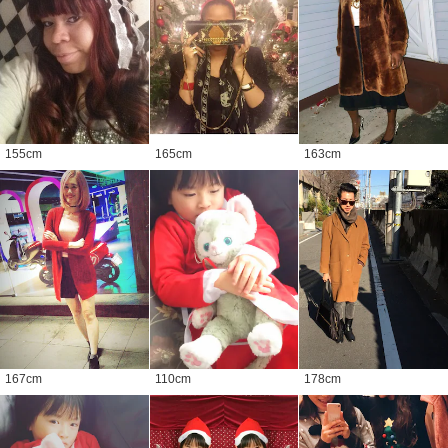
155
cm
165
cm
163
cm
167
cm
110
cm
178
cm