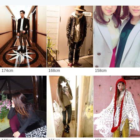
174
cm
168
cm
158
cm