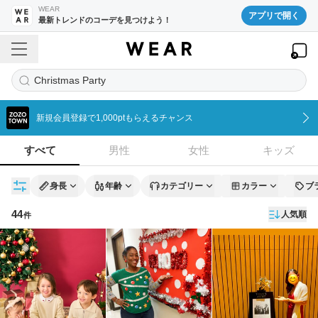
WEAR
アプリで開く
最新トレンドのコーデを見つけよう！
Christmas Party
新規会員登録で1,000ptもらえるチャンス
すべて
男性
女性
キッズ
身長
年齢
カテゴリー
カラー
ブ
44
人気順
件
コーディネート一覧