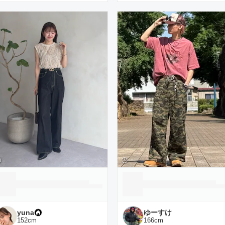
yuna
ゆーすけ
152
cm
166
cm