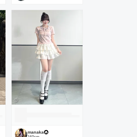
manaka
160
cm