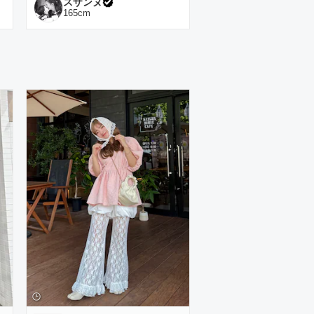
スザンヌ
165
cm