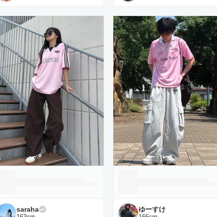
saraha
ゆーすけ
163
cm
166
cm