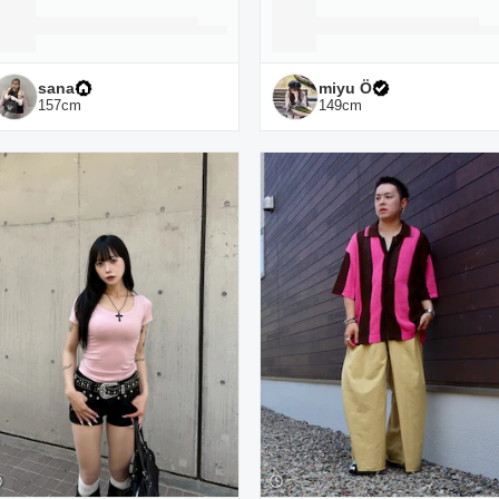
sana
miyu Ӧ
157
cm
149
cm