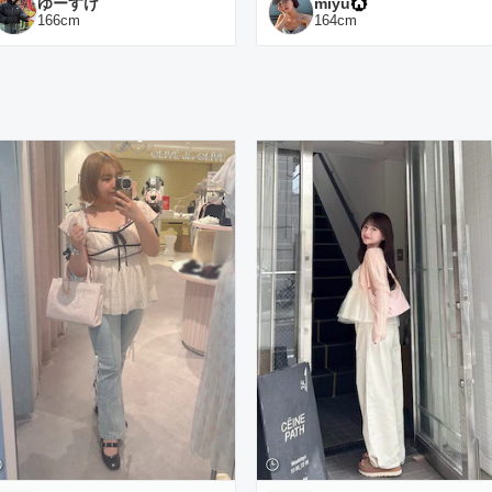
ゆーすけ
miyu
166
cm
164
cm