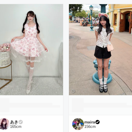
ーディネート一覧
あき
maira
165
cm
156
cm