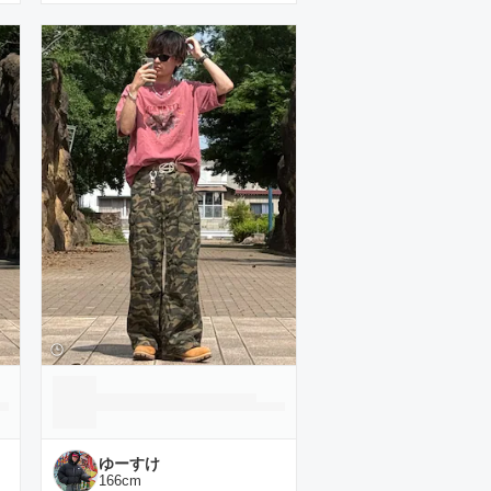
ゆーすけ
166
cm