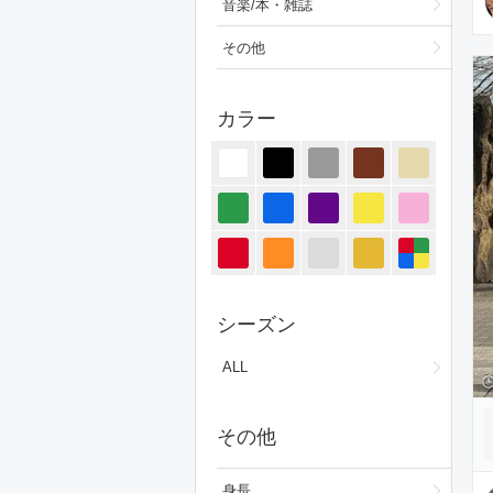
音楽/本・雑誌
その他
カラー
シーズン
ALL
その他
身長