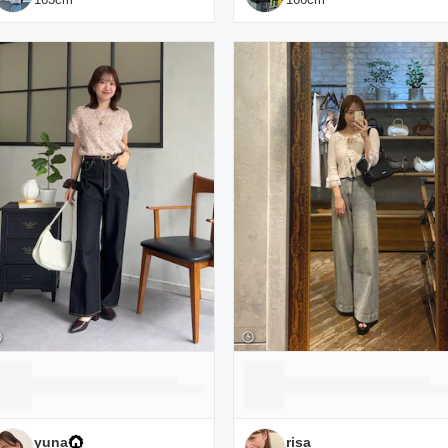
yuna
risa