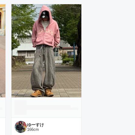
ゆーすけ
166
cm