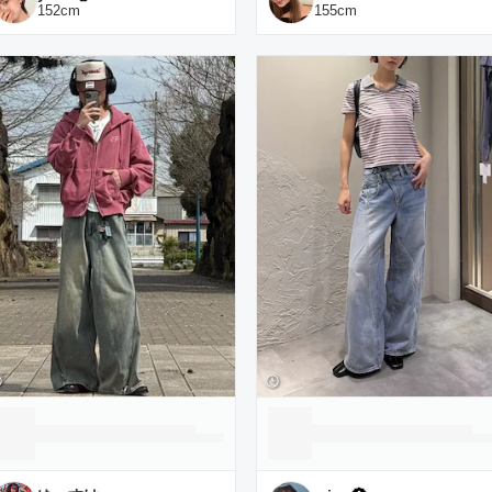
152
cm
155
cm