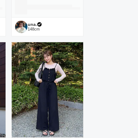
una.
148
cm