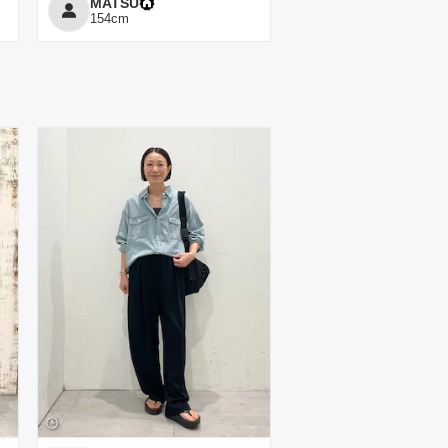
MATSU
154
cm