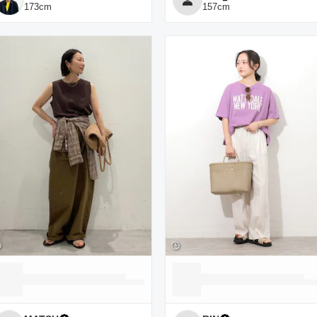
173
cm
157
cm