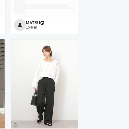
MATSU
154
cm