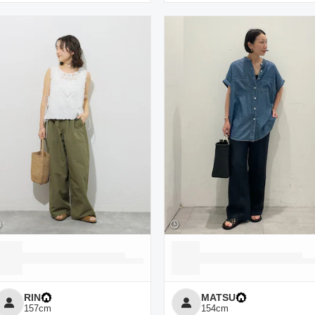
RIN
MATSU
157
cm
154
cm