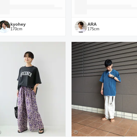
kyohey
ARA
170
cm
175
cm