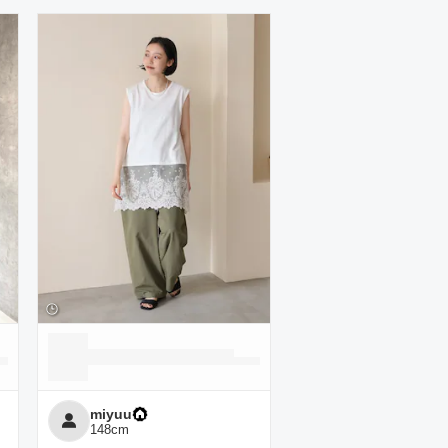
miyuu
148
cm