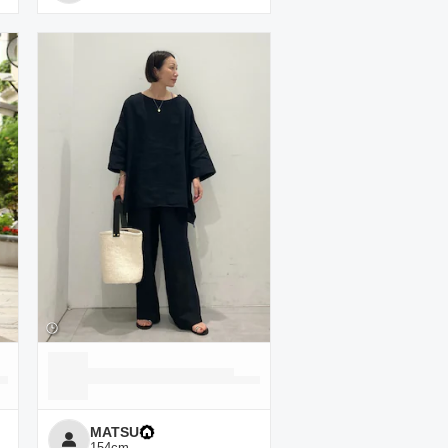
MATSU
154
cm