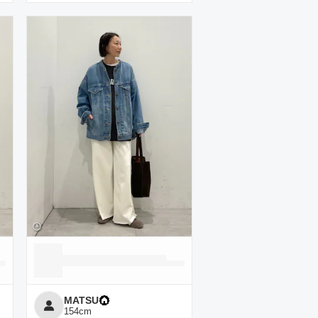
MATSU
154
cm