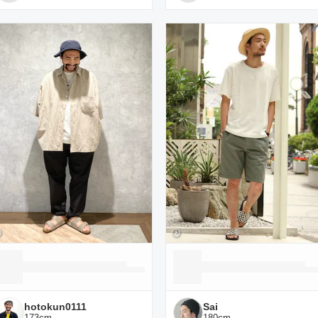
hotokun0111
Sai
173
cm
180
cm