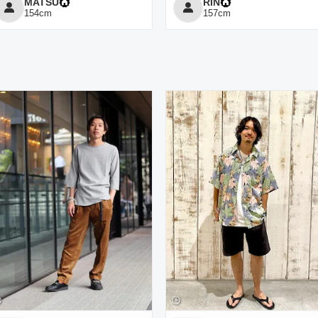
MATSU
RIN
154
cm
157
cm