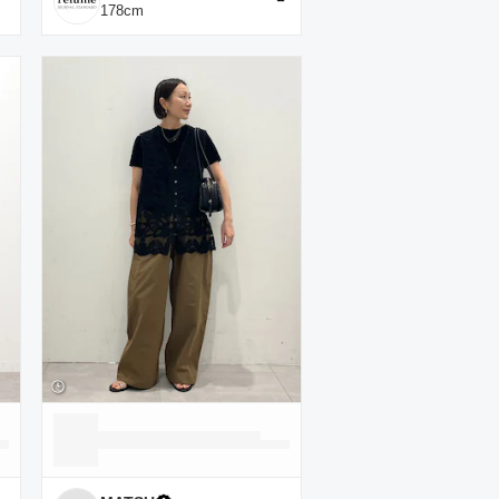
178
cm