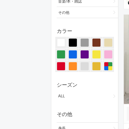
音楽/本・雑誌
その他
カラー
シーズン
ALL
その他
身長