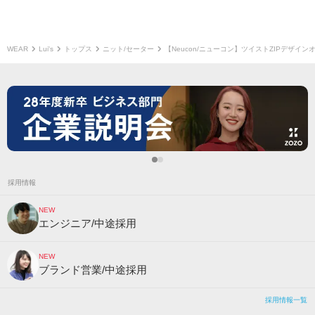
WEAR
Lui's
トップス
ニット/セーター
【Neucon/ニューコン】ツイストZIPデザイ
採用情報
NEW
エンジニア/中途採用
NEW
ブランド営業/中途採用
採用情報一覧