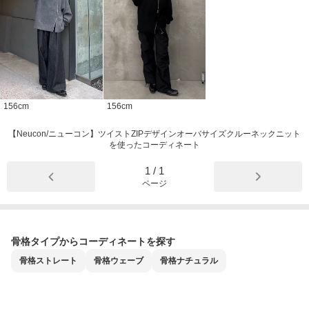
156
cm
156
cm
【Neucon/ニューコン】ツイストZIPデザインオーバサイズクルーネックニット
を使ったコーディネート
1
/
1
ページ
骨格タイプからコーディネートを探す
骨格
ストレート
骨格
ウェーブ
骨格
ナチュラル