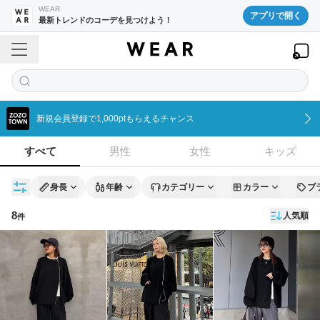
WEAR
アプリで開く
最新トレンドのコーデを見つけよう！
新規会員登録で1,000ptもらえるチャンス
すべて
男性
女性
キッズ
身長
年齢
カテゴリー
カラー
ブ
8
人気順
件
コーディネート一覧