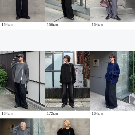
164
cm
156
cm
164
cm
164
cm
172
cm
164
cm