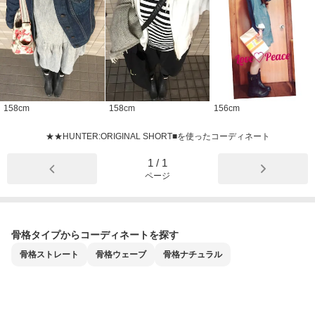
158
cm
158
cm
156
cm
★★HUNTER:ORIGINAL SHORT■を使ったコーディネート
1
/
1
ページ
骨格タイプからコーディネートを探す
骨格
ストレート
骨格
ウェーブ
骨格
ナチュラル