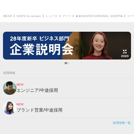
WEAR
SHIPS for women
シューズ
ブーツ
★★HUNTER:ORIGINAL SHORT■
コー
採用情報
NEW
エンジニア/中途採用
NEW
ブランド営業/中途採用
採用情報一覧