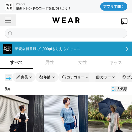
WEAR
アプリで開く
最新トレンドのコーデを見つけよう！
新規会員登録で1,000ptもらえるチャンス
すべて
男性
女性
キッズ
身長
年齢
カテゴリー
カラー
ブ
9
人気順
件
コーディネート一覧