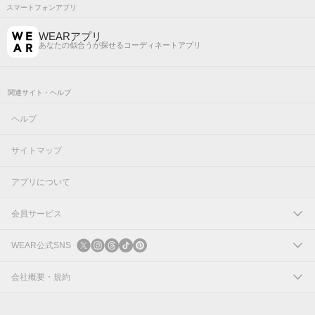
スマートフォンアプリ
WEARアプリ
あなたの似合うが探せるコーディネートアプリ
関連サイト・ヘルプ
ヘルプ
サイトマップ
アプリについて
会員サービス
ログイン
WEAR公式SNS
新規会員登録
X
会社概要・規約
Instagram
コーポレートサイト