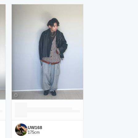
UW168
175
cm