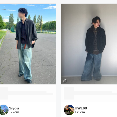
ーディネート一覧
Siyou
UW168
172
cm
175
cm