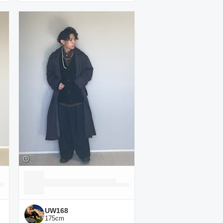
UW168
175
cm