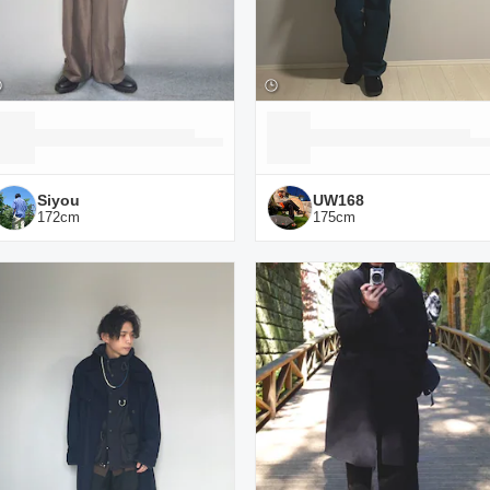
Siyou
UW168
172
cm
175
cm