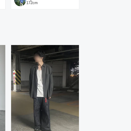
172
cm