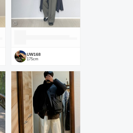
UW168
175
cm