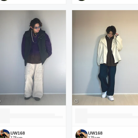
UW168
UW168
175
cm
175
cm