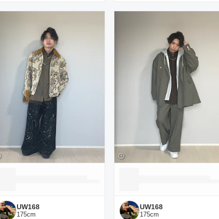
UW168
UW168
175
cm
175
cm