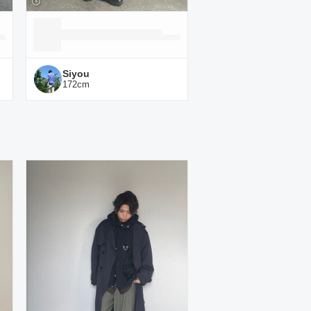
Siyou
172
cm