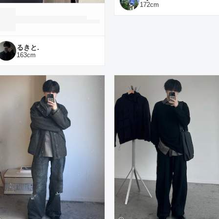
172
cm
るきと.
163
cm