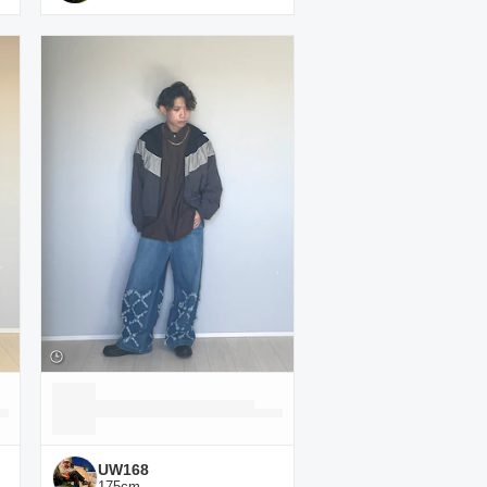
UW168
175
cm