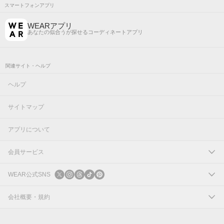
スマートフォンアプリ
WEARアプリ
あなたの似合うが探せるコーディネートアプリ
関連サイト・ヘルプ
ヘルプ
サイトマップ
アプリについて
会員サービス
ログイン
WEAR公式SNS
新規会員登録
X
会社概要・規約
Instagram
コーポレートサイト