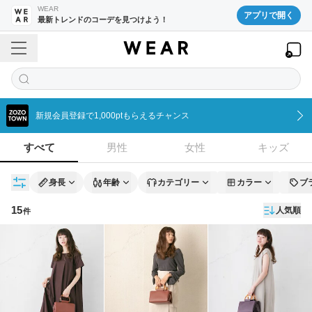
WEAR
アプリで開く
最新トレンドのコーデを見つけよう！
新規会員登録で1,000ptもらえるチャンス
すべて
男性
女性
キッズ
身長
年齢
カテゴリー
カラー
ブ
15
人気順
件
コーディネート一覧