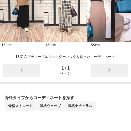
153
cm
153
cm
155
cm
LUCIA プチマーブルショルダーバッグを使ったコーディネート
1
/
1
ページ
骨格タイプからコーディネートを探す
骨格
ストレート
骨格
ウェーブ
骨格
ナチュラル