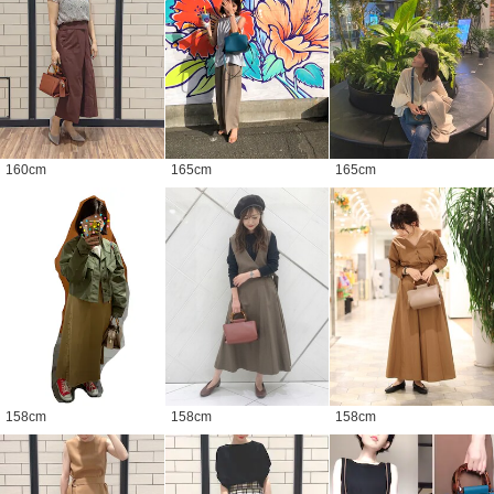
160
cm
165
cm
165
cm
158
cm
158
cm
158
cm