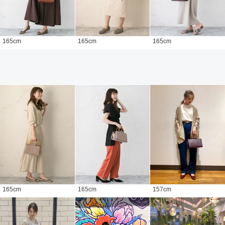
165
cm
165
cm
165
cm
165
cm
165
cm
157
cm