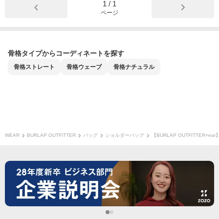
1
/
1
ページ
骨格タイプからコーディネートを探す
骨格
ストレート
骨格
ウェーブ
骨格
ナチュラル
WEAR
BURLAP OUTFITTER
バッグ
ショルダーバッグ
【BURLAP OUTFITTER×ear