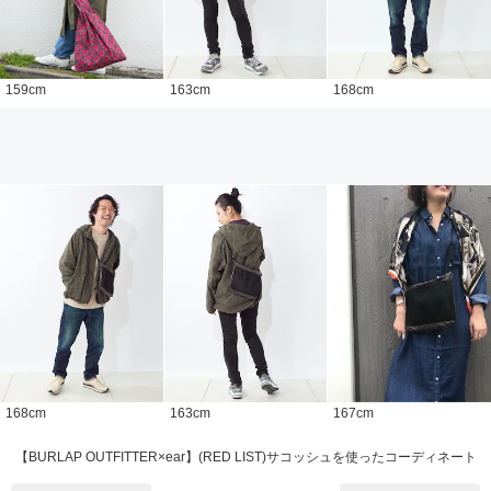
159
cm
163
cm
168
cm
168
cm
163
cm
167
cm
【BURLAP OUTFITTER×ear】(RED LIST)サコッシュを使ったコーディネート