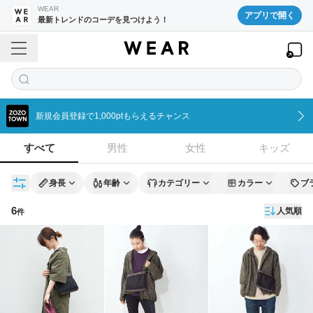
WEAR
アプリで開く
最新トレンドのコーデを見つけよう！
新規会員登録で1,000ptもらえるチャンス
すべて
男性
女性
キッズ
身長
年齢
カテゴリー
カラー
ブ
6
人気順
件
コーディネート一覧