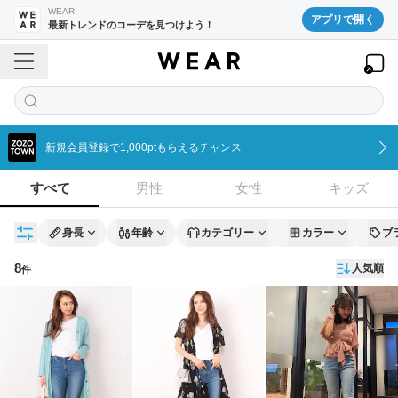
WEAR
アプリで開く
最新トレンドのコーデを見つけよう！
新規会員登録で1,000ptもらえるチャンス
すべて
男性
女性
キッズ
身長
年齢
カテゴリー
カラー
ブ
8
人気順
件
コーディネート一覧