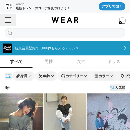
WEAR
アプリで開く
最新トレンドのコーデを見つけよう！
新規会員登録で1,000ptもらえるチャンス
すべて
男性
女性
キッズ
身長
年齢
カテゴリー
カラー
ブ
4
人気順
件
コーディネート一覧