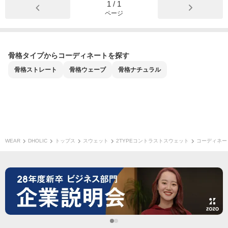
1
/
1
ページ
骨格タイプからコーディネートを探す
骨格
ストレート
骨格
ウェーブ
骨格
ナチュラル
WEAR
DHOLIC
トップス
スウェット
2TYPEコントラストスウェット
コーディネー