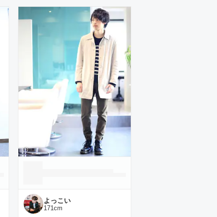
よっこい
171
cm