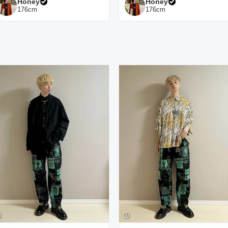
Honey
Honey
176
cm
176
cm