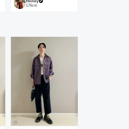
Honey
176
cm