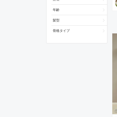
年齢
髪型
骨格タイプ