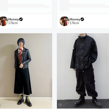
Honey
Honey
176
cm
176
cm