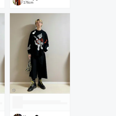
176
cm