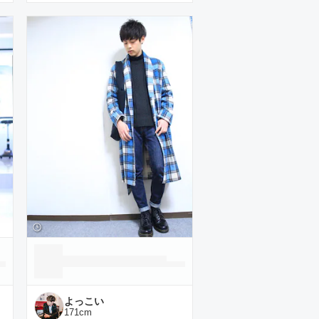
よっこい
171
cm