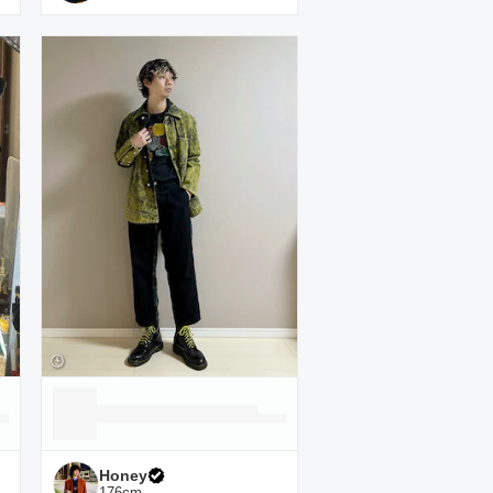
Honey
176
cm