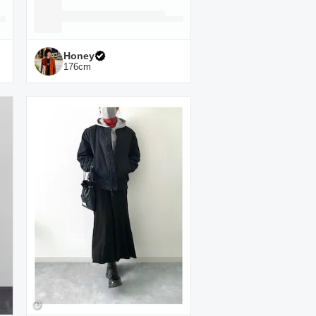
Honey
176
cm