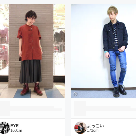
ーディネート一覧
EYE
よっこい
160
cm
171
cm