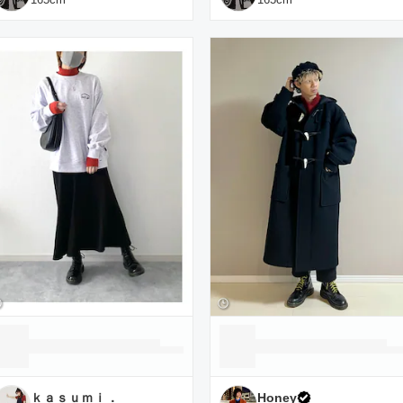
ｋａｓｕｍｉ．
Honey