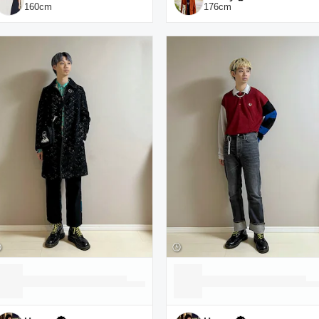
160
cm
176
cm