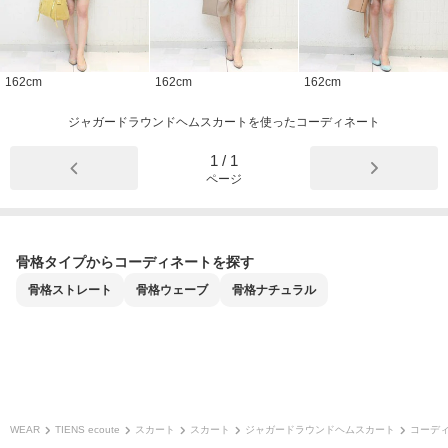
162
cm
162
cm
162
cm
ジャガードラウンドヘムスカートを使ったコーディネート
1
/
1
ページ
骨格タイプからコーディネートを探す
骨格
ストレート
骨格
ウェーブ
骨格
ナチュラル
WEAR
TIENS ecoute
スカート
スカート
ジャガードラウンドヘムスカート
コーデ