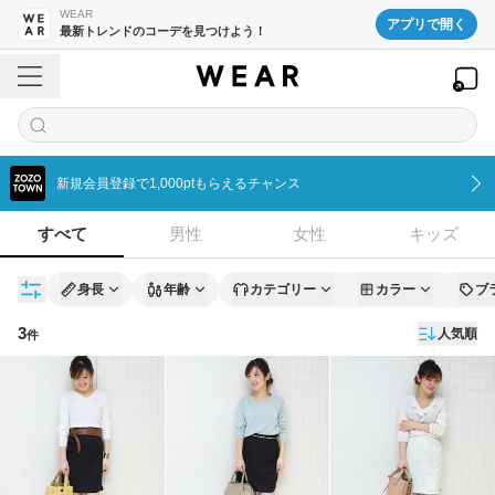
WEAR
アプリで開く
最新トレンドのコーデを見つけよう！
新規会員登録で1,000ptもらえるチャンス
すべて
男性
女性
キッズ
身長
年齢
カテゴリー
カラー
ブ
3
人気順
件
コーディネート一覧