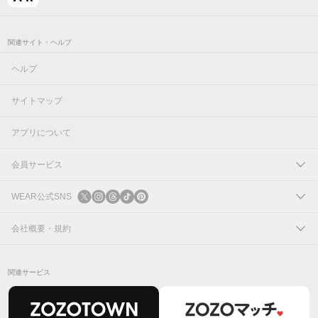
関連サイト・ヘルプ
ヘルプ
サイトマップ
アプリについて
会員サービス
ログイン
WEAR公式SNS
新規会員登録
X
会社概要・規約
Instagram
コーポレートサイト
関連サービス
Threads
会社概要