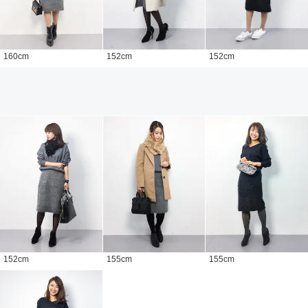
160
cm
152
cm
152
cm
152
cm
155
cm
155
cm