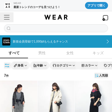
WEAR
アプリで開く
最新トレンドのコーデを見つけよう！
新規会員登録で1,000ptもらえるチャンス
すべて
男性
女性
キッズ
身長
年齢
カテゴリー
カラー
ブ
7
人気順
件
コーディネート一覧