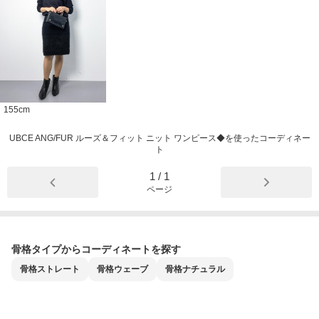
155
cm
UBCE ANG/FUR ルーズ＆フィット ニット ワンピース◆を使ったコーディネー
ト
1
/
1
ページ
骨格タイプからコーディネートを探す
骨格
ストレート
骨格
ウェーブ
骨格
ナチュラル