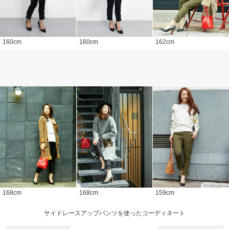
160
cm
160
cm
162
cm
168
cm
168
cm
159
cm
サイドレースアップパンツを使ったコーディネート