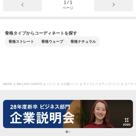
1
/
1
ページ
骨格タイプからコーディネートを探す
骨格
ストレート
骨格
ウェーブ
骨格
ナチュラル
WEAR
MILLION CARATS
パンツ
その他パンツ
サイドレースアップパンツ
コーデ