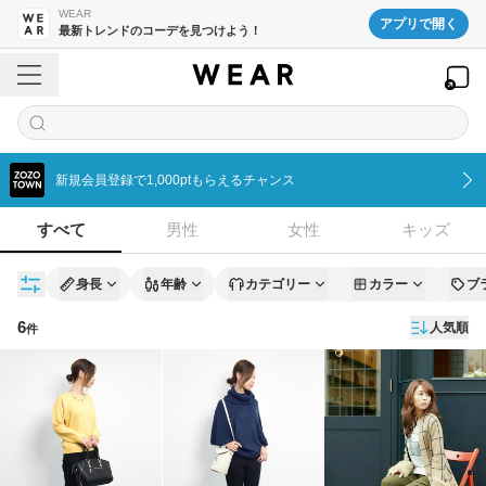
WEAR
アプリで開く
最新トレンドのコーデを見つけよう！
新規会員登録で1,000ptもらえるチャンス
すべて
男性
女性
キッズ
身長
年齢
カテゴリー
カラー
ブ
6
人気順
件
コーディネート一覧