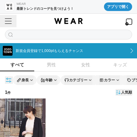
WEAR
アプリで開く
最新トレンドのコーデを見つけよう！
新規会員登録で1,000ptもらえるチャンス
すべて
男性
女性
キッズ
身長
年齢
カテゴリー
カラー
ブ
1
人気順
件
コーディネート一覧