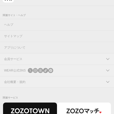
関連サイト・ヘルプ
ヘルプ
サイトマップ
アプリについて
会員サービス
ログイン
WEAR公式SNS
新規会員登録
X
会社概要・規約
Instagram
コーポレートサイト
関連サービス
Threads
会社概要