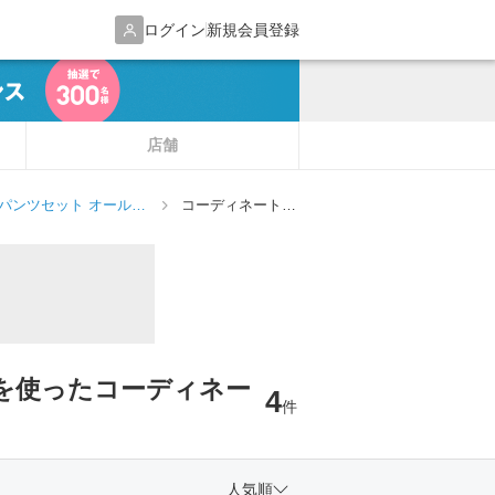
ログイン
新規会員登録
店舗
ーバーパンツセット オールイ
コーディネート一
覧
ワンを使ったコーディネー
4
件
人気順