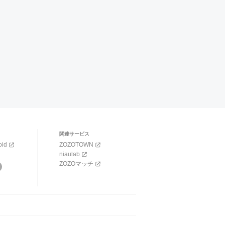
関連サービス
oid
ZOZOTOWN
niaulab
ZOZOマッチ