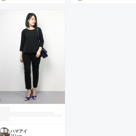
ハマアイ
161
cm