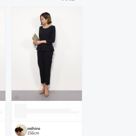
mihiro
156
cm