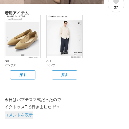
37
着用アイテム
GU
GU
パンプス
パンツ
探す
探す
今日はバプテスマ式だったので
コメントを表示