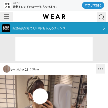
WEAR
アプリで開く
最新トレンドのコーデを見つけよう！
新規会員登録で1,000ptもらえるチャンス
y+co(ゆっこ)
158
cm