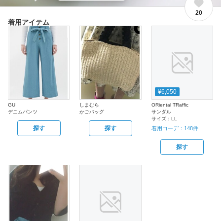
20
着用アイテム
¥6,050
GU
しまむら
ORiental TRaffic
デニムパンツ
かごバッグ
サンダル
サイズ：
LL
探す
探す
着用コーデ：
148
件
探す