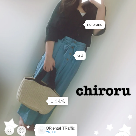
no brand
GU
しまむら
ORiental TRaffic
¥6,050