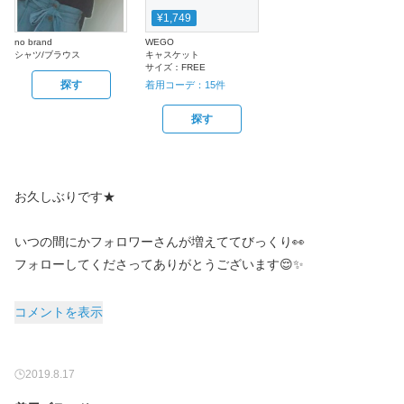
¥1,749
no brand
WEGO
シャツ/ブラウス
キャスケット
サイズ：
FREE
探す
着用コーデ：
15
件
探す
お久しぶりです★
いつの間にかフォロワーさんが増えててびっくり👀
フォローしてくださってありがとうございます😌✨
コメントを表示
2019.8.17