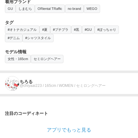
着用ブランド
GU
しまむら
ORiental TRaffic
no brand
WEGO
タグ
#オトナカジュアル
#夏
#プチプラ
#黒
#GU
#ぽっちゃり
#デニム
#シャツスタイル
モデル情報
女性・165cm
セミロングヘアー
ちろる
@chiyaai223 / 165cm / WOMEN / セミロングヘアー
注目のコーディネート
アプリでもっと見る