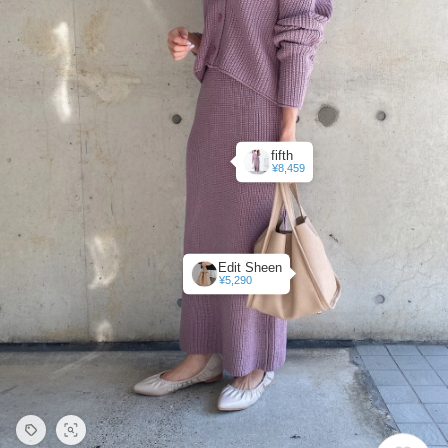
fifth
¥8,459
Edit Sheen
¥5,290