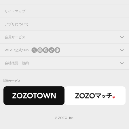
サイトマップ
アプリについて
会員サービス
ログイン
WEAR公式SNS
新規会員登録
X
会社概要・規約
Instagram
コーポレートサイト
関連サービス
Threads
会社概要
TikTok
IR情報
Pinterest
利用規約
© ZOZO, Inc.
プライバシーポリシー