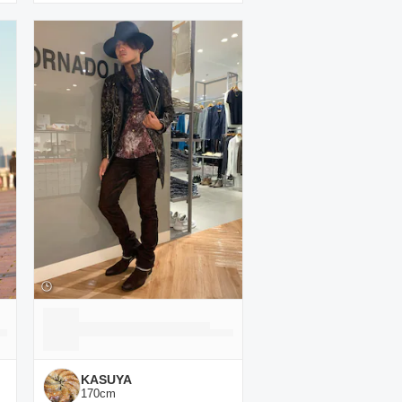
KASUYA
170
cm