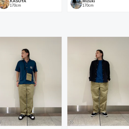
KASUYA
Mizuki
170
cm
170
cm