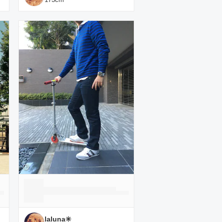
laluna✳️