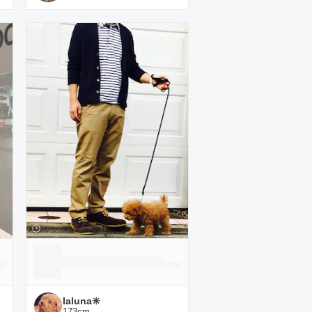
laluna✳️
173
cm