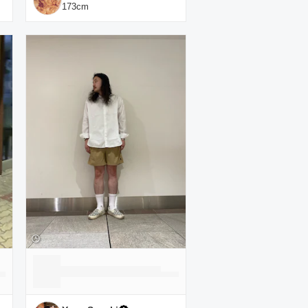
173
cm