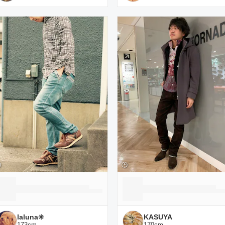
laluna✳️
KASUYA
173
cm
170
cm