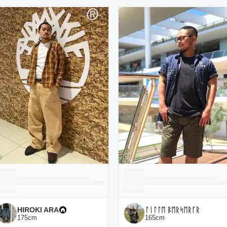
ーディネート一覧
HIROKI ARA
ᛚᛁᛚᛚᛖ ᛒᛖᚱᛋᛖᚱᚴᚱ
175
cm
165
cm