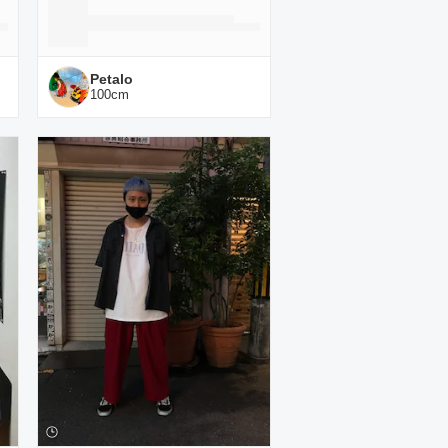
Petalo
100
cm