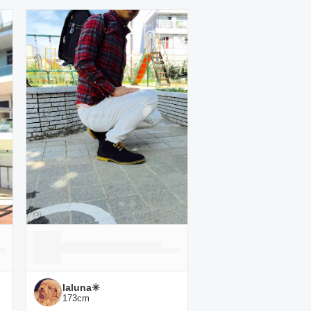
laluna✳️
173
cm