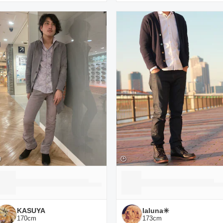
KASUYA
laluna✳️
170
cm
173
cm