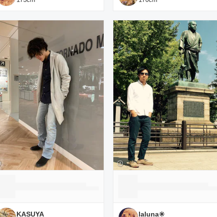
KASUYA
laluna✳️