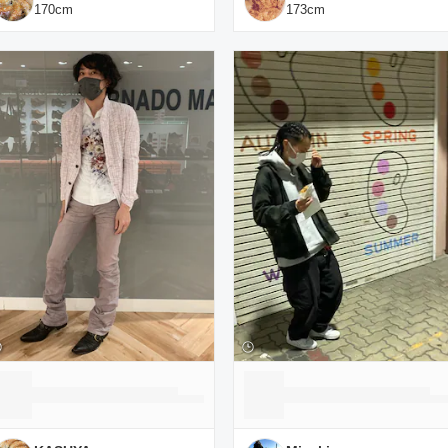
170
cm
173
cm