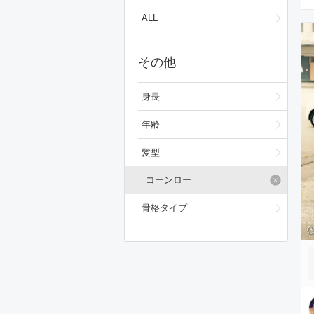
フォーマルスーツ/小物
ALL
バッグ
その他
シューズ
ファッション雑貨
身長
スキンケア
年齢
ベースメイク
髪型
メイクアップ
コーンロー
ビューティーグッズ
骨格タイプ
ボディ・ヘアケア
フレグランス
財布/小物
腕時計