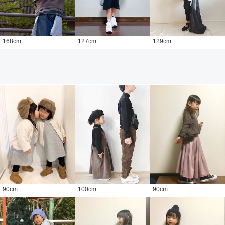
168
cm
127
cm
129
cm
90
cm
100
cm
90
cm