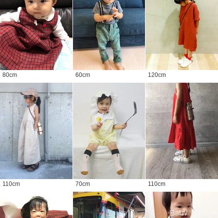
80
cm
60
cm
120
cm
110
cm
70
cm
110
cm