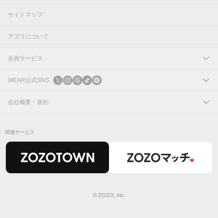
サイトマップ
アプリについて
会員サービス
ログイン
WEAR公式SNS
新規会員登録
X
会社概要・規約
Instagram
コーポレートサイト
関連サービス
Threads
会社概要
TikTok
IR情報
Pinterest
利用規約
© ZOZO, Inc.
プライバシーポリシー