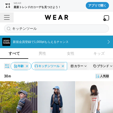
WEAR
アプリで開く
最新トレンドのコーデを見つけよう！
キッチンツール
新規会員登録で1,000ptもらえるチャンス
すべて
男性
女性
キッズ
年齢
キッチンツール
カラー
ブランド
30
人気順
件
コーディネート一覧