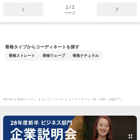
1
/
1
ページ
骨格タイプからコーディネートを探す
骨格
ストレート
骨格
ウェーブ
骨格
ナチュラル
WEAR
食器/キッチン
キッチンツール
コーディネート一覧（年齢：9歳以下）