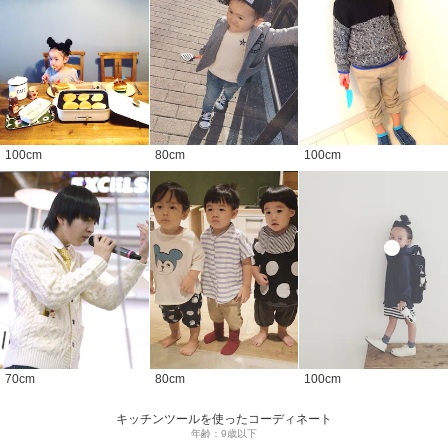
100
cm
80
cm
100
cm
70
cm
80
cm
100
cm
キッチンツールを使ったコーディネート
年齢：9歳以下