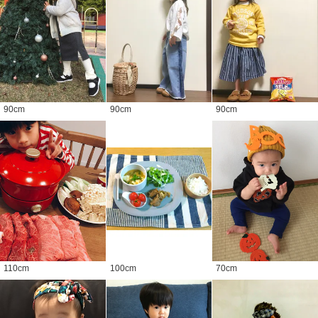
90
cm
90
cm
90
cm
110
cm
100
cm
70
cm