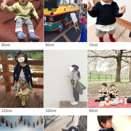
80
cm
90
cm
70
cm
110
cm
100
cm
90
cm