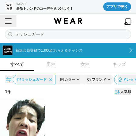
WEAR
アプリで開く
最新トレンドのコーデを見つけよう！
ラッシュガード
新規会員登録で1,000ptもらえるチャンス
すべて
男性
女性
キッズ
ラッシュガード
カラー
ブランド
ドレッ
1
人気順
件
コーディネート一覧