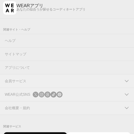
WEARアプリ
あなたの似合うが探せるコーディネートアプリ
関連サイト・ヘルプ
ヘルプ
サイトマップ
アプリについて
会員サービス
ログイン
WEAR公式SNS
新規会員登録
X
会社概要・規約
Instagram
コーポレートサイト
関連サービス