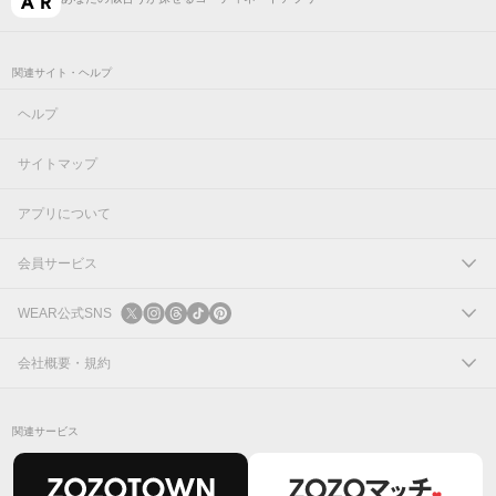
関連サイト・ヘルプ
ヘルプ
サイトマップ
アプリについて
会員サービス
ログイン
WEAR公式SNS
新規会員登録
X
会社概要・規約
Instagram
コーポレートサイト
関連サービス
Threads
会社概要