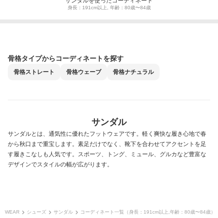
サンダルを使ったコーディネート
身長：191cm以上, 年齢：80歳〜84歳
骨格タイプからコーディネートを探す
骨格
ストレート
骨格
ウェーブ
骨格
ナチュラル
サンダル
サンダルとは、通気性に優れたフットウェアです。軽く爽快な履き心地で春
から秋口まで重宝します。素足だけでなく、靴下を合わせてアクセントを足
す履きこなしも人気です。スポーツ、トング、ミュール、グルカなど豊富な
デザインでスタイルの幅が広がります。
WEAR
シューズ
サンダル
コーディネート一覧（身長：191cm以上,年齢：80歳〜84歳）