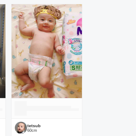
tetsub
60
cm