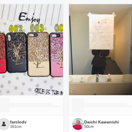
ーディネート一覧
farclodv
Daichi Kawanishi
161
cm
50
cm