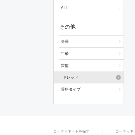
ワンピース/ドレス
ALL
フォーマルスーツ/小物
その他
バッグ
シューズ
身長
ファッション雑貨
年齢
スキンケア
髪型
ベースメイク
ドレッド
メイクアップ
骨格タイプ
ビューティーグッズ
ボディ・ヘアケア
フレグランス
コーディネートを探す
コーディネ
財布/小物