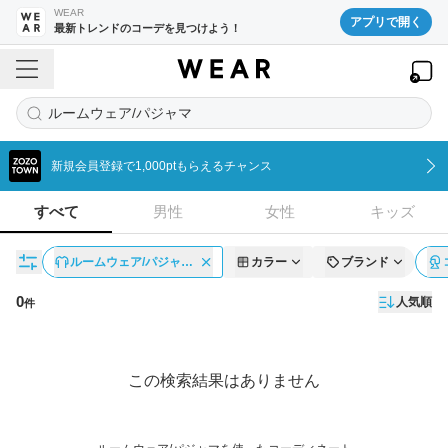
WEAR
アプリで開く
最新トレンドのコーデを見つけよう！
ルームウェア/パジャマ
新規会員登録で1,000ptもらえるチャンス
すべて
男性
女性
キッズ
ルームウェア/パジャ…
カラー
ブランド
0
人気順
件
コーディネート一覧
この検索結果はありません