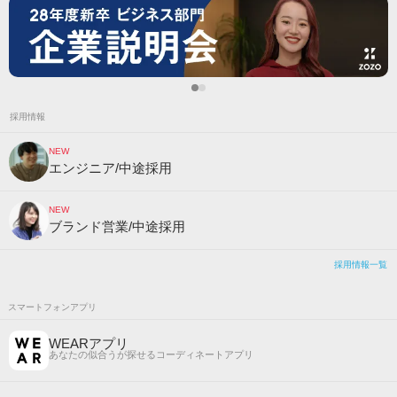
採用情報
NEW
エンジニア/中途採用
NEW
ブランド営業/中途採用
採用情報一覧
スマートフォンアプリ
WEARアプリ
あなたの似合うが探せるコーディネートアプリ