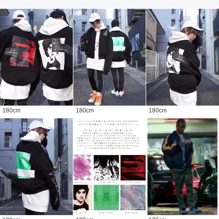
180
cm
180
cm
180
cm