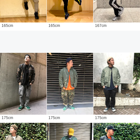
165
cm
165
cm
167
cm
175
cm
175
cm
175
cm