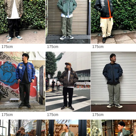
175
cm
175
cm
175
cm
175
cm
175
cm
175
cm