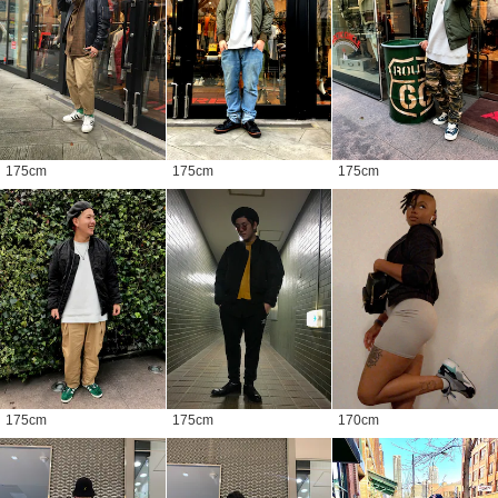
175
cm
175
cm
175
cm
175
cm
175
cm
170
cm