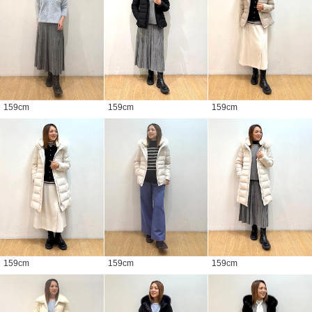
159
cm
159
cm
159
cm
159
cm
159
cm
159
cm