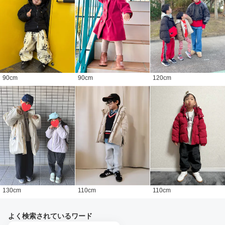
90
cm
90
cm
120
cm
130
cm
110
cm
110
cm
よく検索されているワード