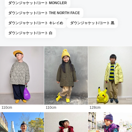
ダウンジャケット/コート MONCLER
ダウンジャケット/コート THE NORTH FACE
ダウンジャケット/コート キレイめ
ダウンジャケット/コート 黒
ダウンジャケット/コート 白
110
cm
110
cm
128
cm