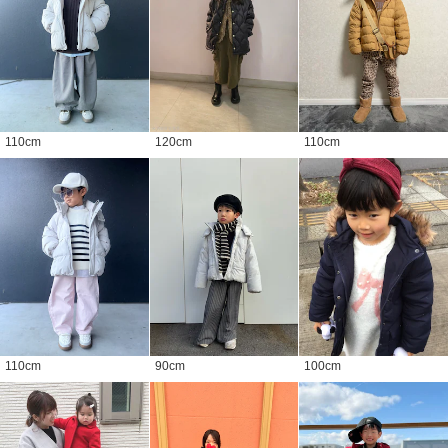
110
cm
120
cm
110
cm
110
cm
90
cm
100
cm