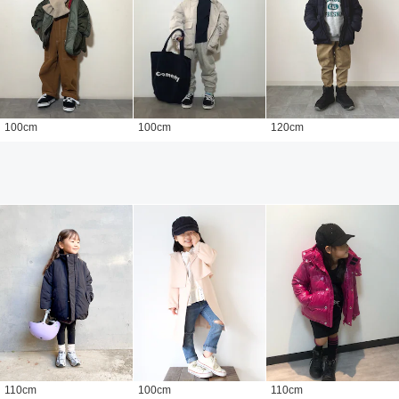
100
cm
100
cm
120
cm
110
cm
100
cm
110
cm