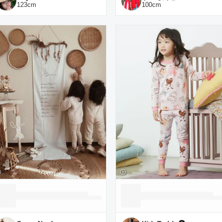
123
cm
100
cm