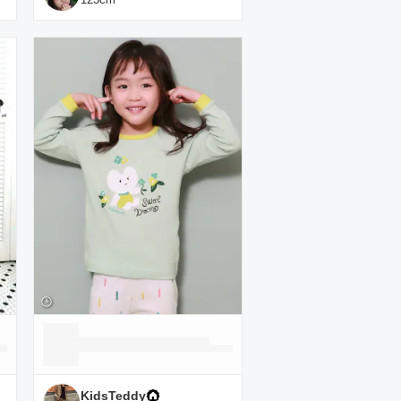
KidsTeddy