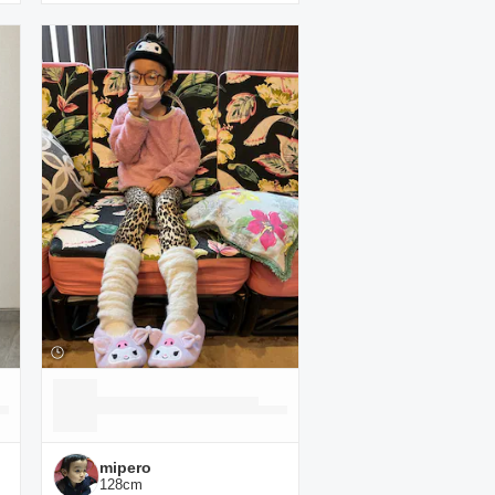
mipero
128
cm