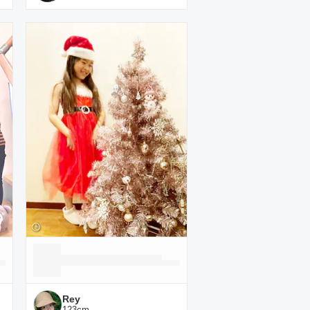
Rey
123
cm