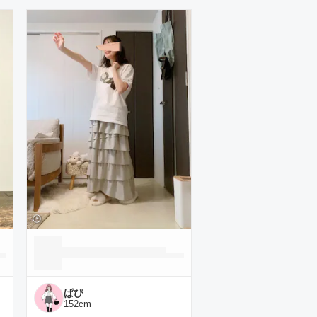
ぱぴ
152
cm