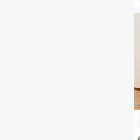
腕時計
ヘアアクセサリー
アクセサリー
アンダーウェア
レッグウェア
ルームウェア
帽子
水着/着物・浴衣
ママ＆ベビー
食器/キッチン
雑貨/ホビー