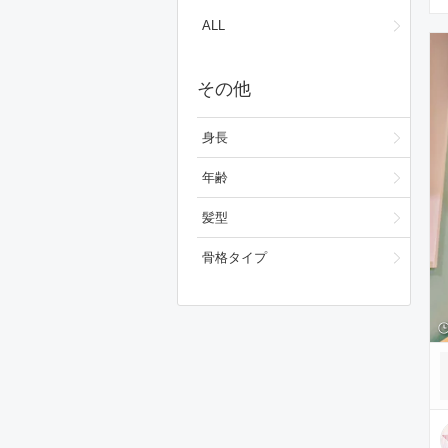
ワンピース/ドレス
ALL
フォーマルスーツ/小物
その他
バッグ
シューズ
身長
ファッション雑貨
年齢
スキンケア
髪型
ベースメイク
骨格タイプ
メイクアップ
ビューティーグッズ
ボディ・ヘアケア
フレグランス
財布/小物