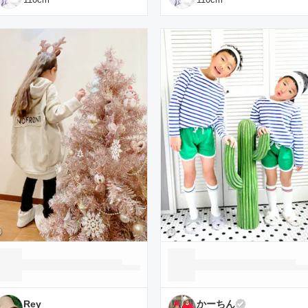
Rey
かーちん