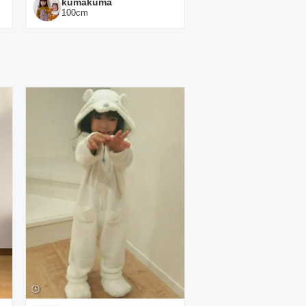
kumakuma
100
cm