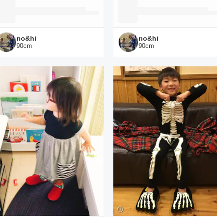
no&hi
no&hi
90
cm
90
cm