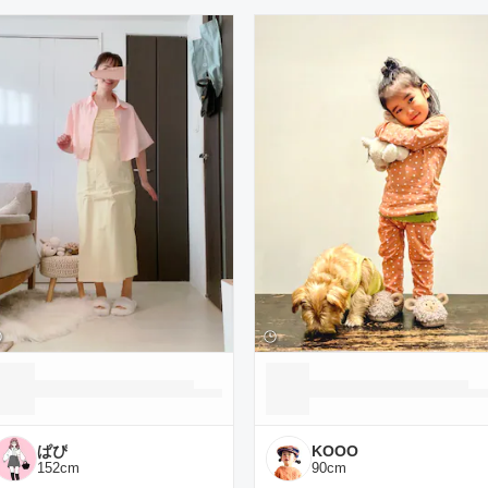
ーディネート一覧
ぱぴ
KOOO
152
cm
90
cm