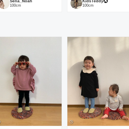
Sena_Noah
KidsTeddy
100
cm
100
cm