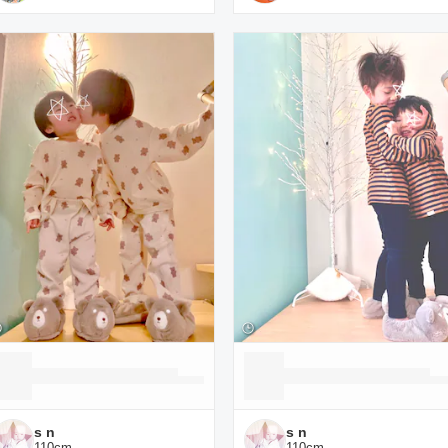
s n
s n
110
cm
110
cm