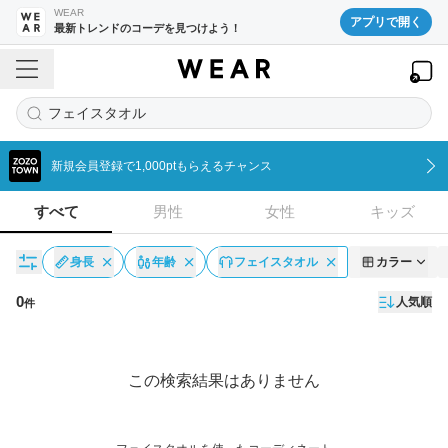
WEAR
アプリで開く
最新トレンドのコーデを見つけよう！
フェイスタオル
新規会員登録で1,000ptもらえるチャンス
すべて
男性
女性
キッズ
身長
年齢
フェイスタオル
カラー
0
人気順
件
コーディネート一覧
この検索結果はありません