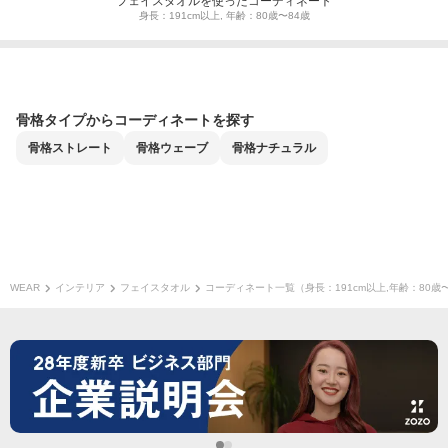
フェイスタオルを使ったコーディネート
身長：191cm以上, 年齢：80歳〜84歳
骨格タイプからコーディネートを探す
骨格
ストレート
骨格
ウェーブ
骨格
ナチュラル
WEAR
インテリア
フェイスタオル
コーディネート一覧（身長：191cm以上,年齢：80歳