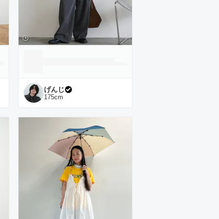
げんじ
175
cm