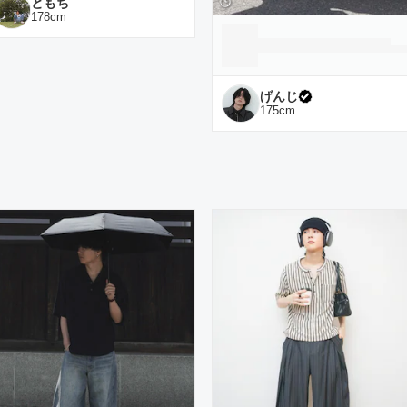
ともち
178
cm
げんじ
175
cm