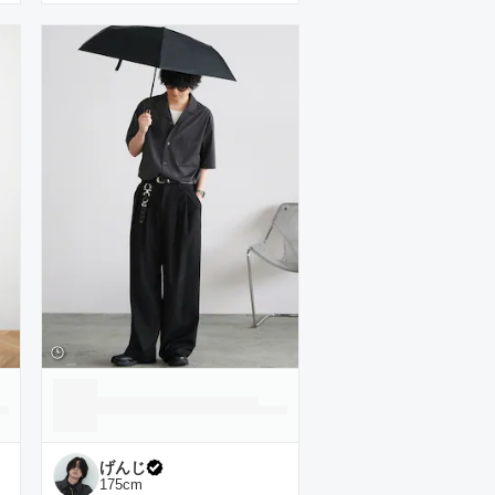
げんじ
175
cm