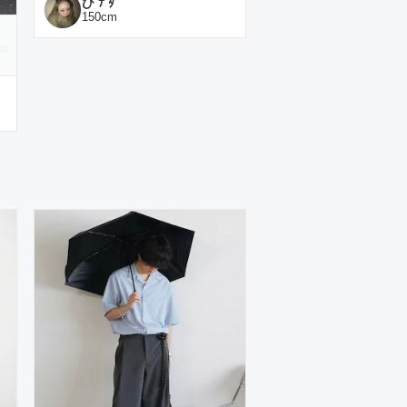
ひ ﾅ ﾀ
150
cm