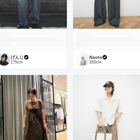
げんじ
Naoto
175
cm
165
cm