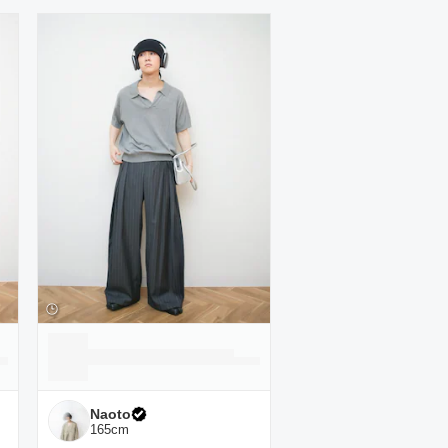
Naoto
165
cm