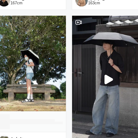
167
cm
163
cm