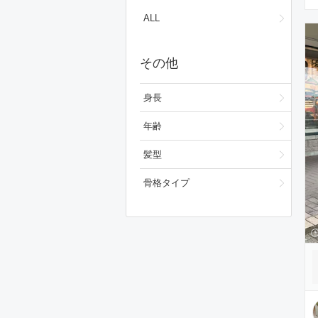
ワンピース/ドレス
ALL
フォーマルスーツ/小物
その他
バッグ
シューズ
身長
スキンケア
年齢
ベースメイク
髪型
メイクアップ
骨格タイプ
ビューティーグッズ
ボディ・ヘアケア
フレグランス
財布/小物
腕時計