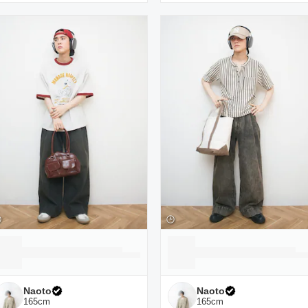
Naoto
Naoto
165
cm
165
cm