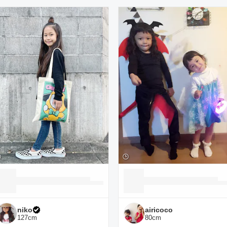
ーディネート一覧
niko
airicoco
127
cm
80
cm