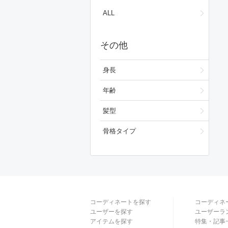
ワンピース/ドレス
ALL
フォーマルスーツ/小物
その他
バッグ
シューズ
身長
ファッション雑貨
年齢
スキンケア
髪型
ベースメイク
骨格タイプ
メイクアップ
ボディ・ヘアケア
フレグランス
コーディネートを探す
コーディネ
財布/小物
ユーザーを探す
ユーザーラ
アイテムを探す
特集・記事
腕時計