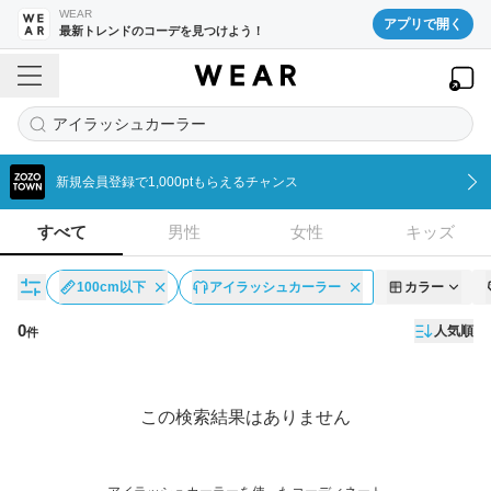
WEAR
アプリで開く
最新トレンドのコーデを見つけよう！
アイラッシュカーラー
新規会員登録で1,000ptもらえるチャンス
すべて
男性
女性
キッズ
100cm以下
アイラッシュカーラー
カラー
0
人気順
件
コーディネート一覧
この検索結果はありません