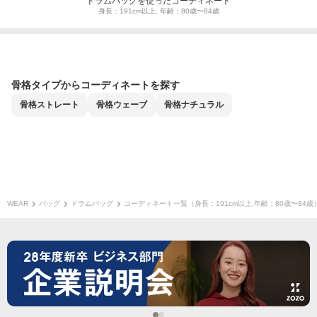
ドラムバッグを使ったコーディネート
身長：191cm以上, 年齢：80歳〜84歳
骨格タイプからコーディネートを探す
骨格
ストレート
骨格
ウェーブ
骨格
ナチュラル
WEAR
バッグ
ドラムバッグ
コーディネート一覧（身長：191cm以上,年齢：80歳〜84歳