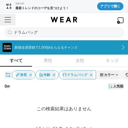
WEAR
アプリで開く
最新トレンドのコーデを見つけよう！
ドラムバッグ
新規会員登録で1,000ptもらえるチャンス
すべて
男性
女性
キッズ
身長
年齢
ドラムバッグ
カラー
0
人気順
件
コーディネート一覧
この検索結果はありません