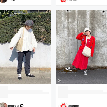
muro☺︎
asame