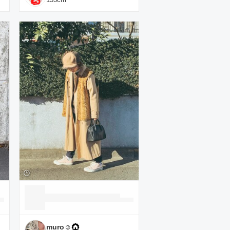
muro☺︎