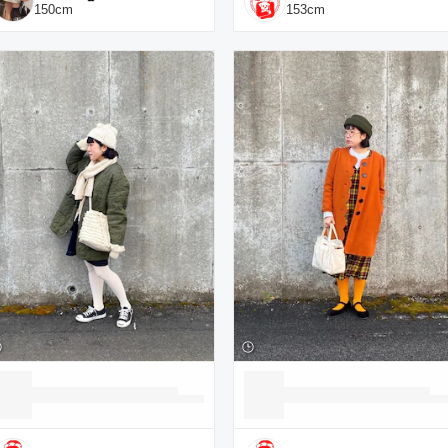
150
cm
153
cm