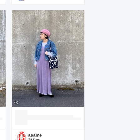
asame
153
cm