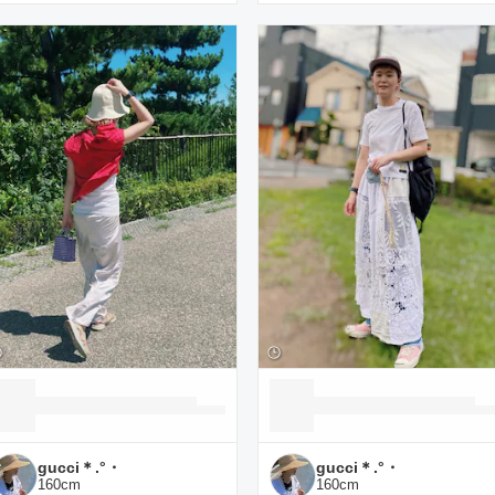
gucci＊.°・
gucci＊.°・
160
cm
160
cm