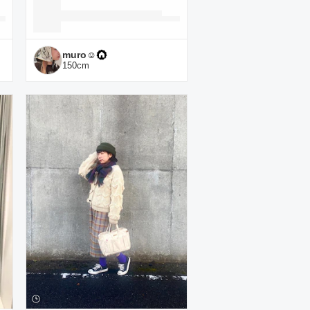
muro☺︎
150
cm