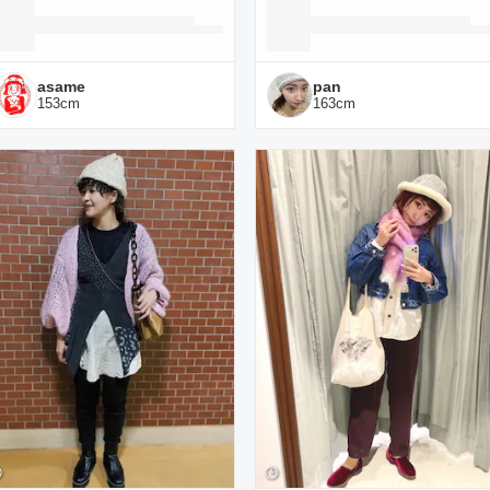
asame
pan
153
cm
163
cm