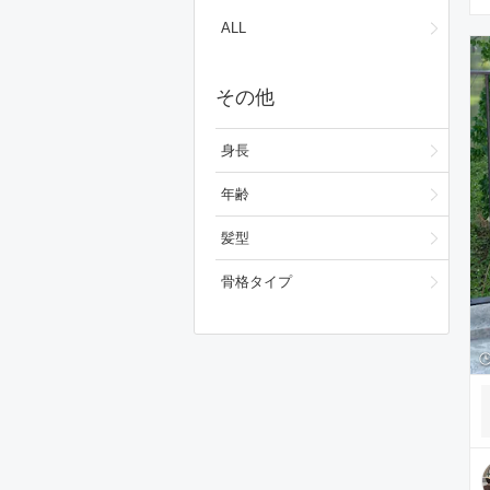
ワンピース/ドレス
ALL
フォーマルスーツ/小物
その他
シューズ
ファッション雑貨
身長
スキンケア
年齢
ベースメイク
髪型
メイクアップ
骨格タイプ
ビューティーグッズ
ボディ・ヘアケア
フレグランス
財布/小物
腕時計