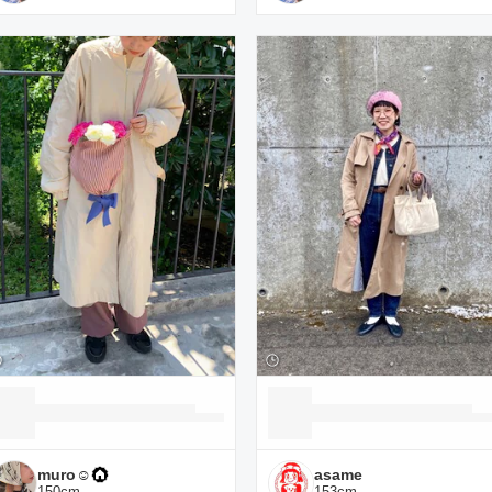
muro☺︎
asame
150
cm
153
cm