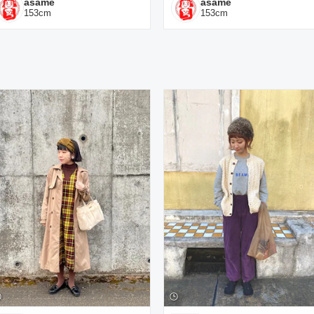
asame
asame
153
cm
153
cm