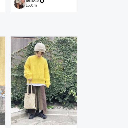
muro☺︎
150
cm