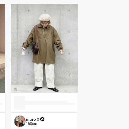
muro☺︎
150
cm