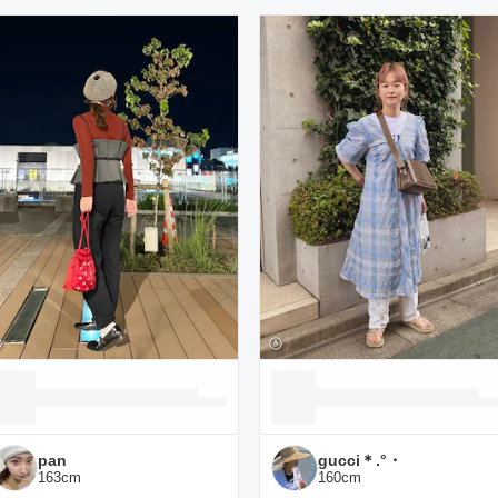
ーディネート一覧
pan
gucci＊.°・
163
cm
160
cm