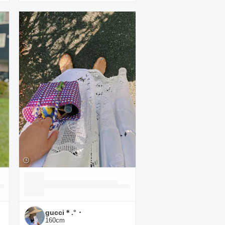
gucci＊.°・
160
cm