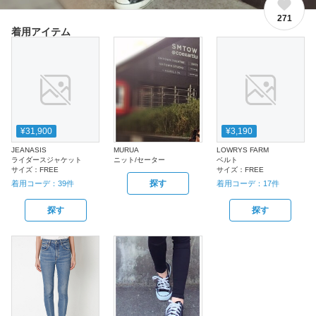
271
着用アイテム
¥31,900
¥3,190
JEANASIS
MURUA
LOWRYS FARM
ライダースジャケット
ニット/セーター
ベルト
サイズ：
FREE
サイズ：
FREE
探す
着用コーデ：
39
件
着用コーデ：
17
件
探す
探す