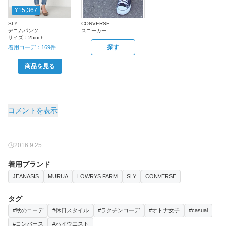
¥15,367
SLY
CONVERSE
デニムパンツ
スニーカー
サイズ：
25inch
探す
着用コーデ：
169
件
商品を見る
コメントを表示
2016.9.25
着用ブランド
JEANASIS
MURUA
LOWRYS FARM
SLY
CONVERSE
タグ
#秋のコーデ
#休日スタイル
#ラクチンコーデ
#オトナ女子
#casual
#コンバース
#ハイウエスト