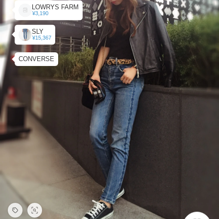
LOWRYS FARM
¥3,190
SLY
¥15,367
CONVERSE