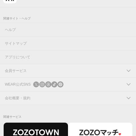
関連サイト・ヘルプ
ヘルプ
サイトマップ
アプリについて
会員サービス
ログイン
WEAR公式SNS
新規会員登録
X
会社概要・規約
Instagram
コーポレートサイト
関連サービス
Threads
会社概要