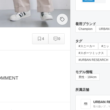
着用ブランド
Champion
URBAN
4
0
タグ
#スニーカー
#ニッ
#スポーツミックス
#URBAN RESEARCH
モデル情報
OMMENT
男性・184cm
所属店舗
URBAN R
取り扱いブラ
ンド