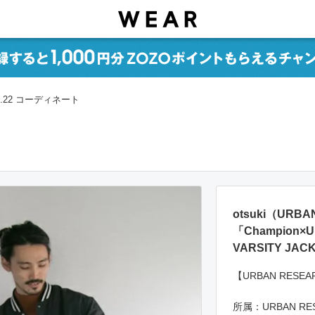
8.22 コーディネート
otsuki（UR
「Champion×
VARSITY J
【URBAN RESEARC
所属：URBAN RE