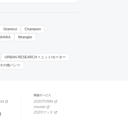
Gramicci
Champion
SHAKA
Wrangler
URBAN RESEARCH × ニット/セーター
 × その他パンツ
関連サービス
oid
ZOZOTOWN
niaulab
ZOZOマッチ