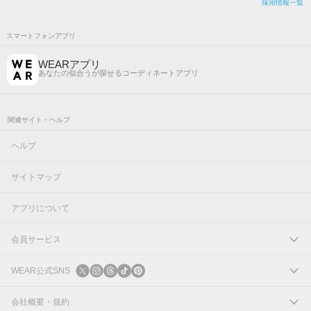
採用情報一覧
スマートフォンアプリ
WEARアプリ
あなたの似合うが探せるコーディネートアプリ
関連サイト・ヘルプ
ヘルプ
サイトマップ
アプリについて
会員サービス
ログイン
WEAR公式SNS
新規会員登録
X
会社概要・規約