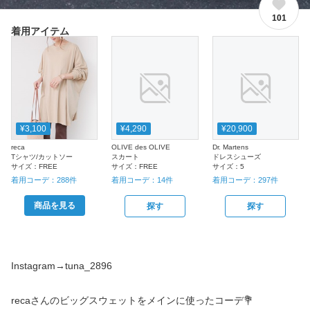
101
着用アイテム
¥3,100
¥4,290
¥20,900
reca
OLIVE des OLIVE
Dr. Martens
Tシャツ/カットソー
スカート
ドレスシューズ
サイズ：
FREE
サイズ：
FREE
サイズ：
5
着用コーデ：
288
件
着用コーデ：
14
件
着用コーデ：
297
件
商品を見る
探す
探す
Instagram→tuna_2896
recaさんのビッグスウェットをメインに使ったコーデ💐