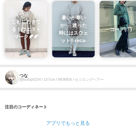
暑いか寒い
じわじわきて
か･・迷った
る！ウエスト
コーデ(ᯅ̈ )
時にはスウェ
マーク🍂🍂
ット!!-reca-
つな
@bump0204 / 157cm / WOMEN / セミロングヘアー
注目のコーディネート
アプリでもっと見る