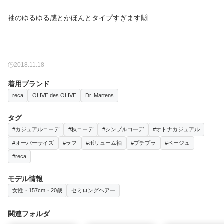
袖のゆるゆる感とかほんとタイプすぎます🙌
2018.11.18
着用ブランド
reca
OLIVE des OLIVE
Dr. Martens
タグ
#カジュアルコーデ
#秋コーデ
#シンプルコーデ
#オトナカジュアル
#オーバーサイズ
#ラフ
#ボリューム袖
#プチプラ
#ベージュ
#reca
モデル情報
女性・157cm・20歳
セミロングヘアー
関連フォルダ