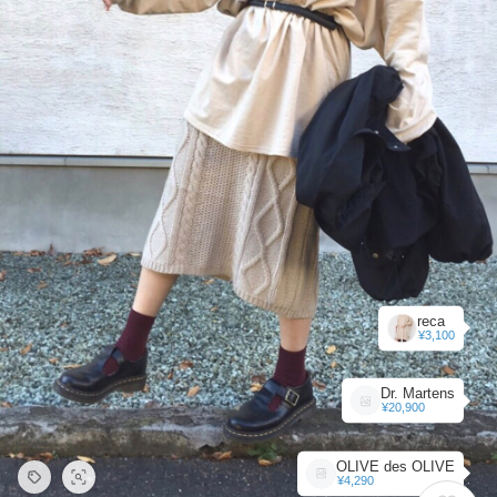
reca
¥3,100
Dr. Martens
¥20,900
OLIVE des OLIVE
¥4,290